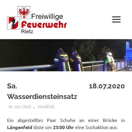
MENÜ
Zum
Inhalt
springen
Sa. 18.07.2020
Wasserdiensteinsatz
19. JULI 2020
RAINER SCHUCHTER
EINSÄTZE
Ein abgestelltes Paar Schuhe an einer Brücke in
Längenfeld
löste um
23:00 Uhr
eine Suchaktion aus.