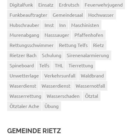
Digitalfunk
Einsatz
Erdrutsch
Feuerwehrjugend
Funkbeauftragter
Gemeindesaal
Hochwasser
Hubschrauber
Imst
Inn
Maschinisten
Murenabgang
Nasssauger
Pfaffenhofen
Rettungsschwimmer
Rettung Telfs
Rietz
Rietzer Bach
Schulung
Sirenenalarmierung
Spineboard
Telfs
THL
Tierrettung
Unwetterlage
Verkehrsunfall
Waldbrand
Waserdienst
Wasserdienst
Wassernotfall
Wasserrettung
Wasserschaden
Ötztal
Ötztaler Ache
Übung
GEMEINDE RIETZ