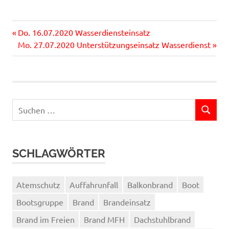
Vorheriger
Beitragsnavigation
Do. 16.07.2020 Wasserdiensteinsatz
Beitrag:
Nächster
Mo. 27.07.2020 Unterstützungseinsatz Wasserdienst
Beitrag:
Suchen
SUCHEN
nach:
SCHLAGWÖRTER
Atemschutz
Auffahrunfall
Balkonbrand
Boot
Bootsgruppe
Brand
Brandeinsatz
Brand im Freien
Brand MFH
Dachstuhlbrand