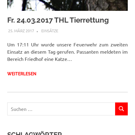
Fr. 24.03.2017 THL Tierrettung
25. MÄRZ 2017
RAINER SCHUCHTER
EINSÄTZE
Um 17:11 Uhr wurde unsere Feuerwehr zum zweiten
Einsatz an diesem Tag gerufen. Passanten meldeten im
Bereich Friedhof eine Katze…
WEITERLESEN
Suchen
SUCHEN
nach:
SCHLAGWÖRTER