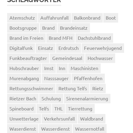
Atemschutz
Auffahrunfall
Balkonbrand
Boot
Bootsgruppe
Brand
Brandeinsatz
Brand im Freien
Brand MFH
Dachstuhlbrand
Digitalfunk
Einsatz
Erdrutsch
Feuerwehrjugend
Funkbeauftragter
Gemeindesaal
Hochwasser
Hubschrauber
Imst
Inn
Maschinisten
Murenabgang
Nasssauger
Pfaffenhofen
Rettungsschwimmer
Rettung Telfs
Rietz
Rietzer Bach
Schulung
Sirenenalarmierung
Spineboard
Telfs
THL
Tierrettung
Unwetterlage
Verkehrsunfall
Waldbrand
Waserdienst
Wasserdienst
Wassernotfall