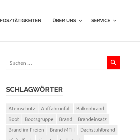
NFOS/TÄTIGKEITEN
ÜBER UNS
SERVICE
Suchen
SUCHEN
nach:
SCHLAGWÖRTER
Atemschutz
Auffahrunfall
Balkonbrand
Boot
Bootsgruppe
Brand
Brandeinsatz
Brand im Freien
Brand MFH
Dachstuhlbrand
Digitalfunk
Einsatz
Erdrutsch