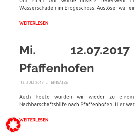
Wasserschaden im Erdgeschoss. Auslöser war e
WEITERLESEN
Mi. 12.07.201
Pfaffenhofen
12. JULI 2017
FFWRIETZ
EINSÄTZE
Auch heute wurden wir wieder zu einem W
Nachbarschaftshilfe nach Pfaffenhofen. Hier w
WEITERLESEN