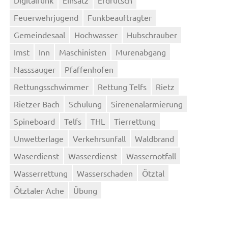
Feuerwehrjugend
Funkbeauftragter
Gemeindesaal
Hochwasser
Hubschrauber
Imst
Inn
Maschinisten
Murenabgang
Nasssauger
Pfaffenhofen
Rettungsschwimmer
Rettung Telfs
Rietz
Rietzer Bach
Schulung
Sirenenalarmierung
Spineboard
Telfs
THL
Tierrettung
Unwetterlage
Verkehrsunfall
Waldbrand
Waserdienst
Wasserdienst
Wassernotfall
Wasserrettung
Wasserschaden
Ötztal
Ötztaler Ache
Übung