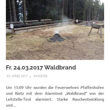
Fr. 24.03.2017 Waldbrand
25. MÄRZ 2017
RAINER SCHUCHTER
EINSÄTZE
Um 15:09 Uhr wurden die Feuerwehren Pfaffenhofen
und Rietz mit dem Alarmtext „Waldbrand“ von der
Leitstelle-Tirol alarmiert. Starke Rauchentwicklung
und…