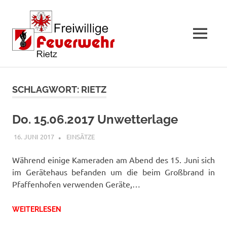
MENÜ
Zum
Inhalt
SCHLAGWORT:
RIETZ
springen
Do. 15.06.2017 Unwetterlage
16. JUNI 2017
FFWRIETZ
EINSÄTZE
Während einige Kameraden am Abend des 15. Juni sich
im Gerätehaus befanden um die beim Großbrand in
Pfaffenhofen verwenden Geräte,…
WEITERLESEN