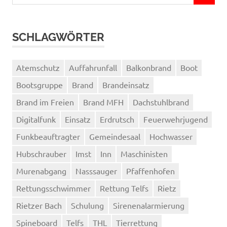
nach:
SCHLAGWÖRTER
Atemschutz
Auffahrunfall
Balkonbrand
Boot
Bootsgruppe
Brand
Brandeinsatz
Brand im Freien
Brand MFH
Dachstuhlbrand
Digitalfunk
Einsatz
Erdrutsch
Feuerwehrjugend
Funkbeauftragter
Gemeindesaal
Hochwasser
Hubschrauber
Imst
Inn
Maschinisten
Murenabgang
Nasssauger
Pfaffenhofen
Rettungsschwimmer
Rettung Telfs
Rietz
Rietzer Bach
Schulung
Sirenenalarmierung
Spineboard
Telfs
THL
Tierrettung