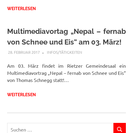
WEITERLESEN
Multimediavortag „Nepal – fernab
von Schnee und Eis“ am 03. März!
28. FEBRUAR 2017
FFWRIETZ
INFOS/TÄTIGKEITEN
Am 03. März findet im Rietzer Gemeindesaal ein
Multimediavortrag „Nepal – fernab von Schnee und Eis“
von Thomas Schnegg statt!…
WEITERLESEN
Suchen
SUCHEN