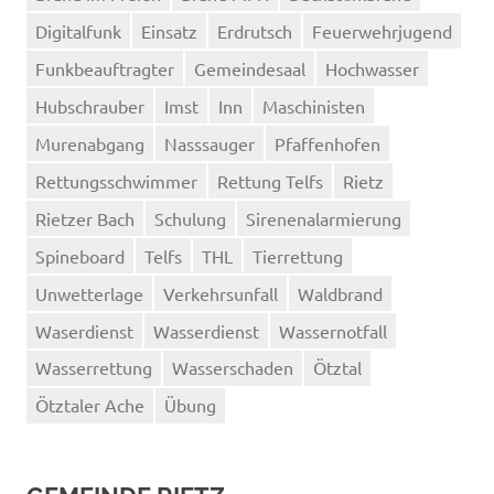
Digitalfunk
Einsatz
Erdrutsch
Feuerwehrjugend
Funkbeauftragter
Gemeindesaal
Hochwasser
Hubschrauber
Imst
Inn
Maschinisten
Murenabgang
Nasssauger
Pfaffenhofen
Rettungsschwimmer
Rettung Telfs
Rietz
Rietzer Bach
Schulung
Sirenenalarmierung
Spineboard
Telfs
THL
Tierrettung
Unwetterlage
Verkehrsunfall
Waldbrand
Waserdienst
Wasserdienst
Wassernotfall
Wasserrettung
Wasserschaden
Ötztal
Ötztaler Ache
Übung