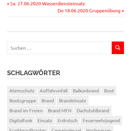
Vorheriger
Beitragsnavigation
Sa. 27.06.2020 Wasserdiensteinsatz
Beitrag:
Nächster
Do 18.06.2020 Gruppenübung
Beitrag:
Suchen
SUCHEN
nach:
SCHLAGWÖRTER
Atemschutz
Auffahrunfall
Balkonbrand
Boot
Bootsgruppe
Brand
Brandeinsatz
Brand im Freien
Brand MFH
Dachstuhlbrand
Digitalfunk
Einsatz
Erdrutsch
Feuerwehrjugend
Funkbeauftragter
Gemeindesaal
Hochwasser