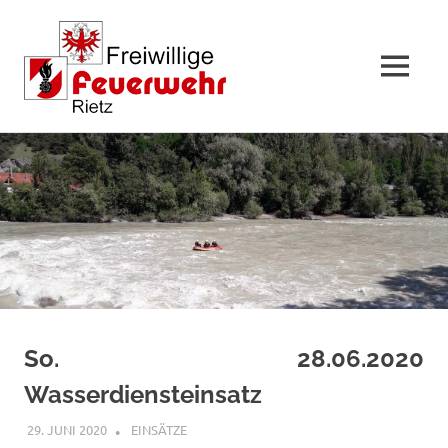
MENÜ
Zum
Inhalt
springen
So. 28.06.2020
Wasserdiensteinsatz
29. JUNI 2020
FFWRIETZ
EINSÄTZE