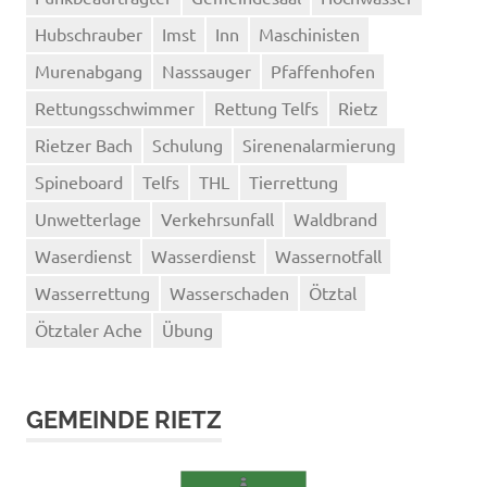
Hubschrauber
Imst
Inn
Maschinisten
Murenabgang
Nasssauger
Pfaffenhofen
Rettungsschwimmer
Rettung Telfs
Rietz
Rietzer Bach
Schulung
Sirenenalarmierung
Spineboard
Telfs
THL
Tierrettung
Unwetterlage
Verkehrsunfall
Waldbrand
Waserdienst
Wasserdienst
Wassernotfall
Wasserrettung
Wasserschaden
Ötztal
Ötztaler Ache
Übung
GEMEINDE RIETZ