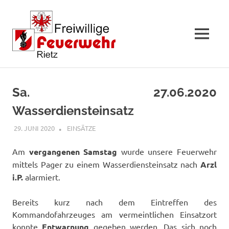
MENÜ
Zum
Inhalt
Sa. 27.06.2020
springen
Wasserdiensteinsatz
29. JUNI 2020
FFWRIETZ
EINSÄTZE
Am
vergangenen Samstag
wurde unsere Feuerwehr
mittels Pager zu einem Wasserdiensteinsatz nach
Arzl
i.P.
alarmiert.
Bereits kurz nach dem Eintreffen des
Kommandofahrzeuges am vermeintlichen Einsatzort
konnte
Entwarnung
gegeben werden. Das sich noch