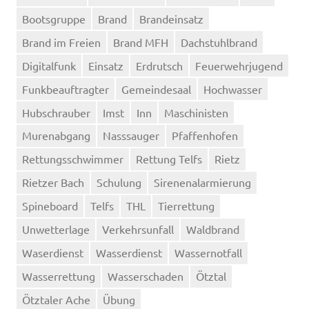
Bootsgruppe
Brand
Brandeinsatz
Brand im Freien
Brand MFH
Dachstuhlbrand
Digitalfunk
Einsatz
Erdrutsch
Feuerwehrjugend
Funkbeauftragter
Gemeindesaal
Hochwasser
Hubschrauber
Imst
Inn
Maschinisten
Murenabgang
Nasssauger
Pfaffenhofen
Rettungsschwimmer
Rettung Telfs
Rietz
Rietzer Bach
Schulung
Sirenenalarmierung
Spineboard
Telfs
THL
Tierrettung
Unwetterlage
Verkehrsunfall
Waldbrand
Waserdienst
Wasserdienst
Wassernotfall
Wasserrettung
Wasserschaden
Ötztal
Ötztaler Ache
Übung