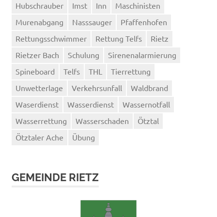
Hubschrauber
Imst
Inn
Maschinisten
Murenabgang
Nasssauger
Pfaffenhofen
Rettungsschwimmer
Rettung Telfs
Rietz
Rietzer Bach
Schulung
Sirenenalarmierung
Spineboard
Telfs
THL
Tierrettung
Unwetterlage
Verkehrsunfall
Waldbrand
Waserdienst
Wasserdienst
Wassernotfall
Wasserrettung
Wasserschaden
Ötztal
Ötztaler Ache
Übung
GEMEINDE RIETZ