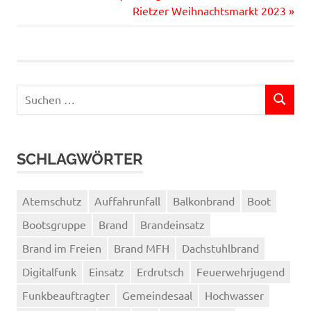
Beitrag:
Nächster
Rietzer Weihnachtsmarkt 2023
Beitrag:
Suchen
SUCHEN
nach:
SCHLAGWÖRTER
Atemschutz
Auffahrunfall
Balkonbrand
Boot
Bootsgruppe
Brand
Brandeinsatz
Brand im Freien
Brand MFH
Dachstuhlbrand
Digitalfunk
Einsatz
Erdrutsch
Feuerwehrjugend
Funkbeauftragter
Gemeindesaal
Hochwasser