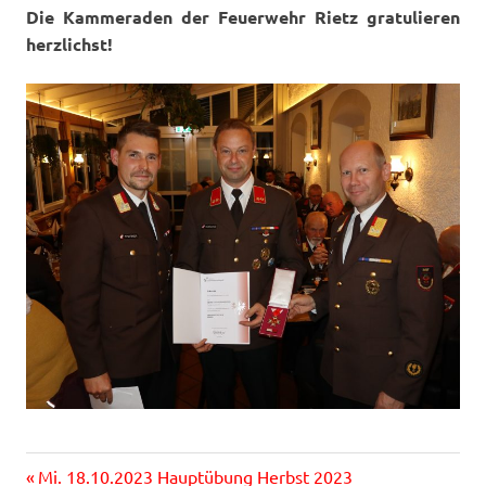
Die Kammeraden der Feuerwehr Rietz gratulieren
herzlichst!
Vorheriger
Beitragsnavigation
Mi. 18.10.2023 Hauptübung Herbst 2023