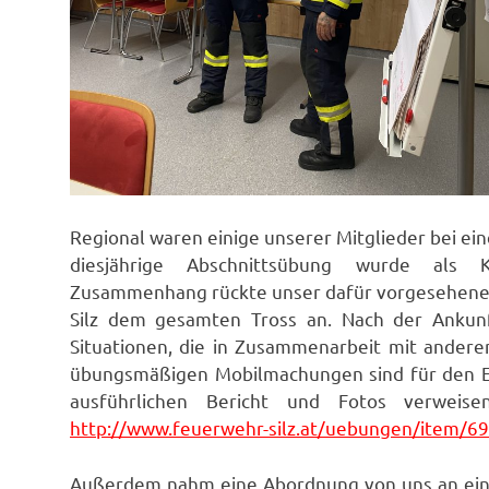
Regional waren einige unserer Mitglieder bei ei
diesjährige Abschnittsübung wurde als Ka
Zusammenhang rückte unser dafür vorgesehenes 
Silz dem gesamten Tross an. Nach der Ankun
Situationen, die in Zusammenarbeit mit ander
übungsmäßigen Mobilmachungen sind für den Er
ausführlichen Bericht und Fotos verweis
http://www.feuerwehr-silz.at/uebungen/item/6
Außerdem nahm eine Abordnung von uns an ein