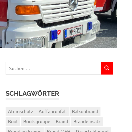
Suchen
SUCHEN
nach:
SCHLAGWÖRTER
Atemschutz
Auffahrunfall
Balkonbrand
Boot
Bootsgruppe
Brand
Brandeinsatz
Brand im Freien
Brand MFH
Dachstuhlbrand