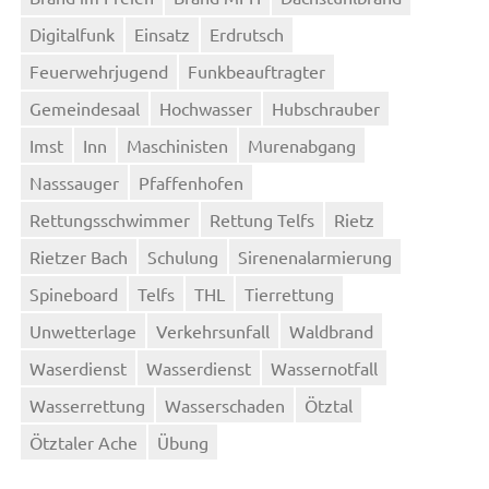
Digitalfunk
Einsatz
Erdrutsch
Feuerwehrjugend
Funkbeauftragter
Gemeindesaal
Hochwasser
Hubschrauber
Imst
Inn
Maschinisten
Murenabgang
Nasssauger
Pfaffenhofen
Rettungsschwimmer
Rettung Telfs
Rietz
Rietzer Bach
Schulung
Sirenenalarmierung
Spineboard
Telfs
THL
Tierrettung
Unwetterlage
Verkehrsunfall
Waldbrand
Waserdienst
Wasserdienst
Wassernotfall
Wasserrettung
Wasserschaden
Ötztal
Ötztaler Ache
Übung