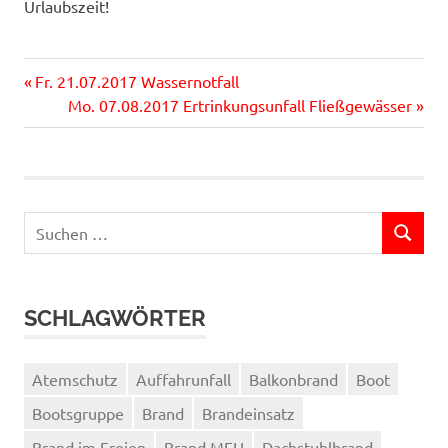
Urlaubszeit!
Vorheriger
Beitragsnavigation
Fr. 21.07.2017 Wassernotfall
Beitrag:
Nächster
Mo. 07.08.2017 Ertrinkungsunfall Fließgewässer
Beitrag:
Suchen
SUCHEN
nach:
SCHLAGWÖRTER
Atemschutz
Auffahrunfall
Balkonbrand
Boot
Bootsgruppe
Brand
Brandeinsatz
Brand im Freien
Brand MFH
Dachstuhlbrand