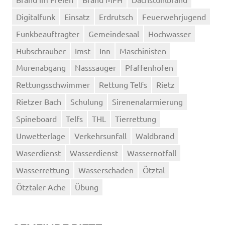
Digitalfunk
Einsatz
Erdrutsch
Feuerwehrjugend
Funkbeauftragter
Gemeindesaal
Hochwasser
Hubschrauber
Imst
Inn
Maschinisten
Murenabgang
Nasssauger
Pfaffenhofen
Rettungsschwimmer
Rettung Telfs
Rietz
Rietzer Bach
Schulung
Sirenenalarmierung
Spineboard
Telfs
THL
Tierrettung
Unwetterlage
Verkehrsunfall
Waldbrand
Waserdienst
Wasserdienst
Wassernotfall
Wasserrettung
Wasserschaden
Ötztal
Ötztaler Ache
Übung