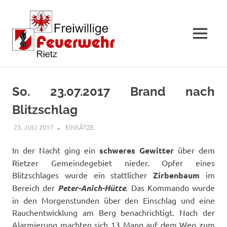
MENÜ
Zum
Inhalt
So. 23.07.2017 Brand nach
springen
Blitzschlag
23. JULI 2017
FFWRIETZ
EINSÄTZE
In der Nacht ging ein
schweres Gewitter
über dem
Rietzer Gemeindegebiet nieder. Opfer eines
Blitzschlages wurde ein stattlicher
Zirbenbaum
im
Bereich der
Peter-Anich-Hütte
. Das Kommando wurde
in den Morgenstunden über den Einschlag und eine
Rauchentwicklung am Berg benachrichtigt. Nach der
Alarmierung machten sich 13 Mann auf dem Weg zum