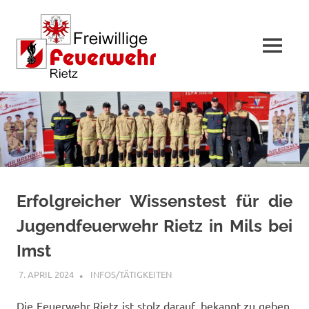
MENÜ
Zum
Inhalt
springen
Erfolgreicher Wissenstest für die
Jugendfeuerwehr Rietz in Mils bei
Imst
7. APRIL 2024
FFWRIETZ
INFOS/TÄTIGKEITEN
Die Feuerwehr Rietz ist stolz darauf, bekannt zu geben,