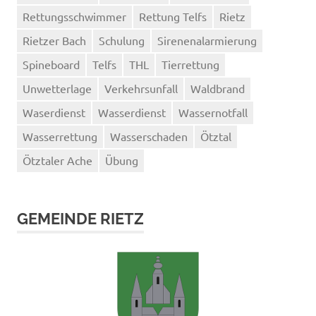
Rettungsschwimmer
Rettung Telfs
Rietz
Rietzer Bach
Schulung
Sirenenalarmierung
Spineboard
Telfs
THL
Tierrettung
Unwetterlage
Verkehrsunfall
Waldbrand
Waserdienst
Wasserdienst
Wassernotfall
Wasserrettung
Wasserschaden
Ötztal
Ötztaler Ache
Übung
GEMEINDE RIETZ