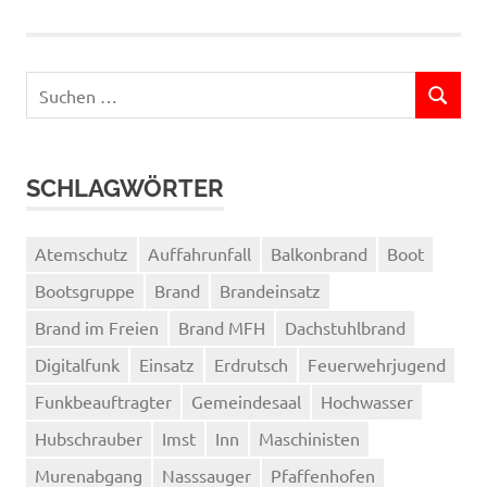
Suchen
SUCHEN
nach:
SCHLAGWÖRTER
Atemschutz
Auffahrunfall
Balkonbrand
Boot
Bootsgruppe
Brand
Brandeinsatz
Brand im Freien
Brand MFH
Dachstuhlbrand
Digitalfunk
Einsatz
Erdrutsch
Feuerwehrjugend
Funkbeauftragter
Gemeindesaal
Hochwasser
Hubschrauber
Imst
Inn
Maschinisten
Murenabgang
Nasssauger
Pfaffenhofen