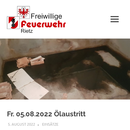
MENÜ
Zum
Inhalt
springen
Fr. 05.08.2022 Ölaustritt
5. AUGUST 2022
RAINER SCHUCHTER
EINSÄTZE