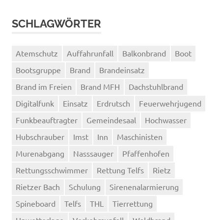
SCHLAGWÖRTER
Atemschutz
Auffahrunfall
Balkonbrand
Boot
Bootsgruppe
Brand
Brandeinsatz
Brand im Freien
Brand MFH
Dachstuhlbrand
Digitalfunk
Einsatz
Erdrutsch
Feuerwehrjugend
Funkbeauftragter
Gemeindesaal
Hochwasser
Hubschrauber
Imst
Inn
Maschinisten
Murenabgang
Nasssauger
Pfaffenhofen
Rettungsschwimmer
Rettung Telfs
Rietz
Rietzer Bach
Schulung
Sirenenalarmierung
Spineboard
Telfs
THL
Tierrettung