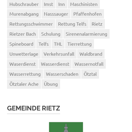
Hubschrauber
Imst
Inn
Maschinisten
Murenabgang
Nasssauger
Pfaffenhofen
Rettungsschwimmer
Rettung Telfs
Rietz
Rietzer Bach
Schulung
Sirenenalarmierung
Spineboard
Telfs
THL
Tierrettung
Unwetterlage
Verkehrsunfall
Waldbrand
Waserdienst
Wasserdienst
Wassernotfall
Wasserrettung
Wasserschaden
Ötztal
Ötztaler Ache
Übung
GEMEINDE RIETZ