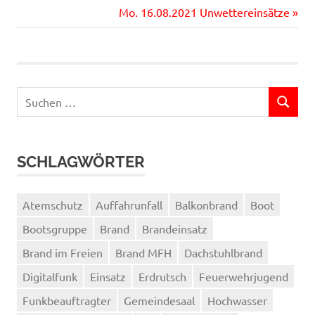
Beitragsnavigation
Beitrag:
Nächster
Mo. 16.08.2021 Unwettereinsätze
Beitrag:
Suchen
SUCHEN
nach:
SCHLAGWÖRTER
Atemschutz
Auffahrunfall
Balkonbrand
Boot
Bootsgruppe
Brand
Brandeinsatz
Brand im Freien
Brand MFH
Dachstuhlbrand
Digitalfunk
Einsatz
Erdrutsch
Feuerwehrjugend
Funkbeauftragter
Gemeindesaal
Hochwasser