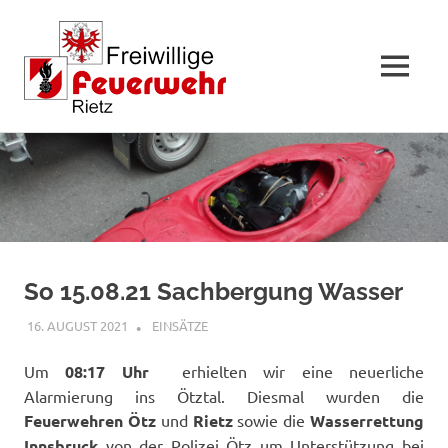
MENÜ
Zum
Inhalt
springen
So 15.08.21 Sachbergung Wasser
16. AUGUST 2021
RAINER SCHUCHTER
EINSÄTZE
Um
08:17 Uhr
erhielten wir eine neuerliche
Alarmierung ins Ötztal. Diesmal wurden die
Feuerwehren Ötz
und
Rietz
sowie die
Wasserrettung
Innsbruck
von der Polizei Ötz um Unterstützung bei