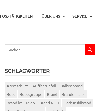
NFOS/TÄTIGKEITEN
ÜBER UNS
SERVICE
Suchen
SUCHEN
nach:
SCHLAGWÖRTER
Atemschutz
Auffahrunfall
Balkonbrand
Boot
Bootsgruppe
Brand
Brandeinsatz
Brand im Freien
Brand MFH
Dachstuhlbrand
Digitalfunk
Einsatz
Erdrutsch