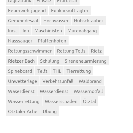
Feuerwehrjugend
Funkbeauftragter
Gemeindesaal
Hochwasser
Hubschrauber
Imst
Inn
Maschinisten
Murenabgang
Nasssauger
Pfaffenhofen
Rettungsschwimmer
Rettung Telfs
Rietz
Rietzer Bach
Schulung
Sirenenalarmierung
Spineboard
Telfs
THL
Tierrettung
Unwetterlage
Verkehrsunfall
Waldbrand
Waserdienst
Wasserdienst
Wassernotfall
Wasserrettung
Wasserschaden
Ötztal
Ötztaler Ache
Übung