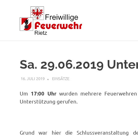
Zum
Inhalt
springen
Sa. 29.06.2019 Unte
16. JULI 2019
RAINER SCHUCHTER
EINSÄTZE
Um
wurden mehrere Feuerwehren (
17:00 Uhr
Unterstützung gerufen.
Grund war hier die Schlussveranstaltung 