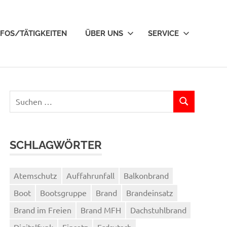
NFOS/TÄTIGKEITEN
ÜBER UNS
SERVICE
Suchen
SUCHEN
nach:
SCHLAGWÖRTER
Atemschutz
Auffahrunfall
Balkonbrand
Boot
Bootsgruppe
Brand
Brandeinsatz
Brand im Freien
Brand MFH
Dachstuhlbrand
Digitalfunk
Einsatz
Erdrutsch