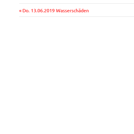
Vorheriger
Beitragsnavigation
Do. 13.06.2019 Wasserschäden
Beitrag: