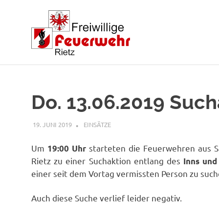
Zum
Inhalt
springen
Do. 13.06.2019 Such
19. JUNI 2019
RAINER SCHUCHTER
EINSÄTZE
Um
starteten die Feuerwehren aus Sau
19:00 Uhr
Rietz zu einer Suchaktion entlang des
Inns und
einer seit dem Vortag vermissten Person zu such
Auch diese Suche verlief leider negativ.