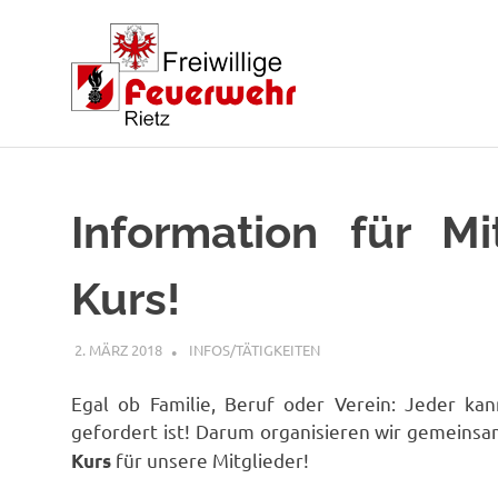
Zum
Inhalt
springen
Information für Mit
Kurs!
2. MÄRZ 2018
FFWRIETZ
INFOS/TÄTIGKEITEN
Egal ob Familie, Beruf oder Verein: Jeder ka
gefordert ist! Darum organisieren wir gemeins
für unsere Mitglieder!
Kurs