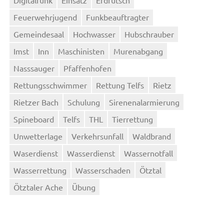
Feuerwehrjugend
Funkbeauftragter
Gemeindesaal
Hochwasser
Hubschrauber
Imst
Inn
Maschinisten
Murenabgang
Nasssauger
Pfaffenhofen
Rettungsschwimmer
Rettung Telfs
Rietz
Rietzer Bach
Schulung
Sirenenalarmierung
Spineboard
Telfs
THL
Tierrettung
Unwetterlage
Verkehrsunfall
Waldbrand
Waserdienst
Wasserdienst
Wassernotfall
Wasserrettung
Wasserschaden
Ötztal
Ötztaler Ache
Übung