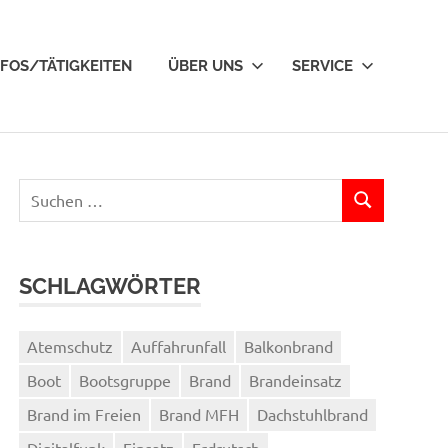
NFOS/TÄTIGKEITEN
ÜBER UNS
SERVICE
Suchen
SUCHEN
nach:
SCHLAGWÖRTER
Atemschutz
Auffahrunfall
Balkonbrand
Boot
Bootsgruppe
Brand
Brandeinsatz
Brand im Freien
Brand MFH
Dachstuhlbrand
Digitalfunk
Einsatz
Erdrutsch