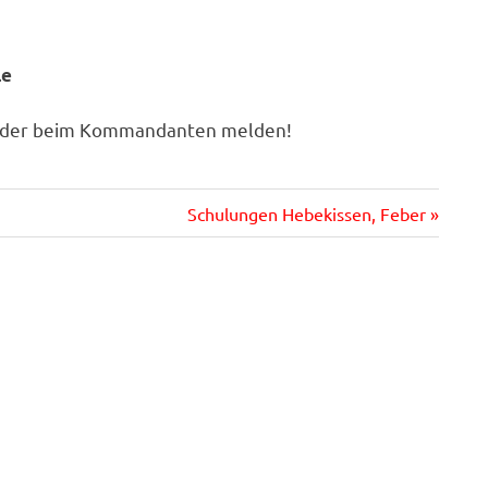
le
 oder beim Kommandanten melden!
Nächster
Schulungen Hebekissen, Feber
Beitrag: