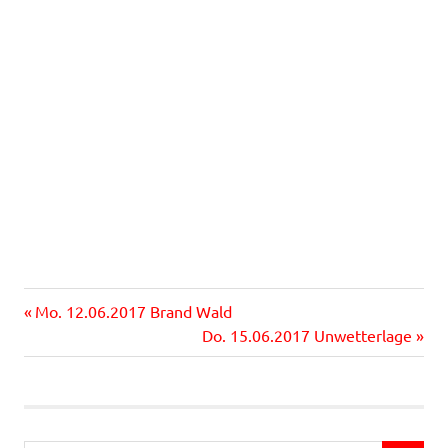
Vorheriger
Beitragsnavigation
Mo. 12.06.2017 Brand Wald
Beitrag:
Nächster
Do. 15.06.2017 Unwetterlage
Beitrag: