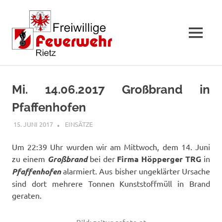
MENÜ
Zum
Inhalt
Mi. 14.06.2017 Großbrand in
springen
Pfaffenhofen
15. JUNI 2017
FFWRIETZ
EINSÄTZE
Um 22:39 Uhr wurden wir am Mittwoch, dem 14. Juni
zu einem
Großbrand
bei der
Firma Höpperger TRG
in
Pfaffenhofen
alarmiert. Aus bisher ungeklärter Ursache
sind dort mehrere Tonnen Kunststoffmüll in Brand
geraten.