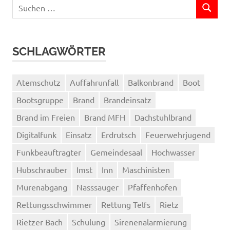
Suchen
SUCHEN
nach:
SCHLAGWÖRTER
Atemschutz
Auffahrunfall
Balkonbrand
Boot
Bootsgruppe
Brand
Brandeinsatz
Brand im Freien
Brand MFH
Dachstuhlbrand
Digitalfunk
Einsatz
Erdrutsch
Feuerwehrjugend
Funkbeauftragter
Gemeindesaal
Hochwasser
Hubschrauber
Imst
Inn
Maschinisten
Murenabgang
Nasssauger
Pfaffenhofen
Rettungsschwimmer
Rettung Telfs
Rietz
Rietzer Bach
Schulung
Sirenenalarmierung