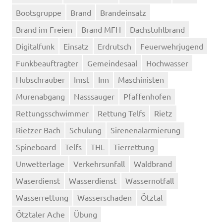
Bootsgruppe
Brand
Brandeinsatz
Brand im Freien
Brand MFH
Dachstuhlbrand
Digitalfunk
Einsatz
Erdrutsch
Feuerwehrjugend
Funkbeauftragter
Gemeindesaal
Hochwasser
Hubschrauber
Imst
Inn
Maschinisten
Murenabgang
Nasssauger
Pfaffenhofen
Rettungsschwimmer
Rettung Telfs
Rietz
Rietzer Bach
Schulung
Sirenenalarmierung
Spineboard
Telfs
THL
Tierrettung
Unwetterlage
Verkehrsunfall
Waldbrand
Waserdienst
Wasserdienst
Wassernotfall
Wasserrettung
Wasserschaden
Ötztal
Ötztaler Ache
Übung