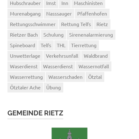
Hubschrauber
Imst
Inn
Maschinisten
Murenabgang
Nasssauger
Pfaffenhofen
Rettungsschwimmer
Rettung Telfs
Rietz
Rietzer Bach
Schulung
Sirenenalarmierung
Spineboard
Telfs
THL
Tierrettung
Unwetterlage
Verkehrsunfall
Waldbrand
Waserdienst
Wasserdienst
Wassernotfall
Wasserrettung
Wasserschaden
Ötztal
Ötztaler Ache
Übung
GEMEINDE RIETZ