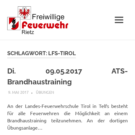
MENÜ
Zum
Inhalt
SCHLAGWORT:
LFS-TIROL
springen
Di. 09.05.2017 ATS-
Brandhaustraining
9. MAI 2017
FFWRIETZ
ÜBUNGEN
An der Landes-Feuerwehrschule Tirol in Telfs besteht
für alle Feuerwehren die Möglichkeit an einem
Brandhaustraining teilzunehmen. An der dortigen
Übungsanlage…