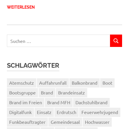
WEITERLESEN
Suchen
SUCHEN
nach:
SCHLAGWÖRTER
Atemschutz
Auffahrunfall
Balkonbrand
Boot
Bootsgruppe
Brand
Brandeinsatz
Brand im Freien
Brand MFH
Dachstuhlbrand
Digitalfunk
Einsatz
Erdrutsch
Feuerwehrjugend
Funkbeauftragter
Gemeindesaal
Hochwasser