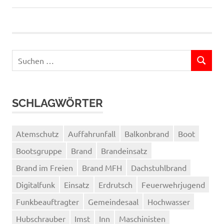
Suchen
SUCHEN
nach:
SCHLAGWÖRTER
Atemschutz
Auffahrunfall
Balkonbrand
Boot
Bootsgruppe
Brand
Brandeinsatz
Brand im Freien
Brand MFH
Dachstuhlbrand
Digitalfunk
Einsatz
Erdrutsch
Feuerwehrjugend
Funkbeauftragter
Gemeindesaal
Hochwasser
Hubschrauber
Imst
Inn
Maschinisten