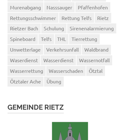
Murenabgang
Nasssauger
Pfaffenhofen
Rettungsschwimmer
Rettung Telfs
Rietz
Rietzer Bach
Schulung
Sirenenalarmierung
Spineboard
Telfs
THL
Tierrettung
Unwetterlage
Verkehrsunfall
Waldbrand
Waserdienst
Wasserdienst
Wassernotfall
Wasserrettung
Wasserschaden
Ötztal
Ötztaler Ache
Übung
GEMEINDE RIETZ