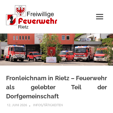
MENÜ
Zum
Inhalt
springen
Fronleichnam in Rietz – Feuerwehr
als gelebter Teil der
Dorfgemeinschaft
12. JUNI 2026
FFWRIETZ
INFOS/TÄTIGKEITEN