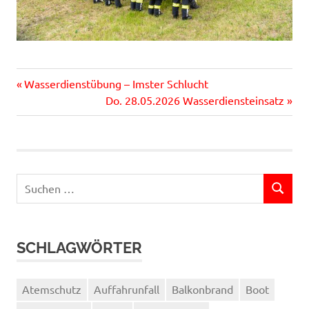
Vorheriger
Beitragsnavigation
Wasserdienstübung – Imster Schlucht
Beitrag:
Nächster
Do. 28.05.2026 Wasserdiensteinsatz
Beitrag:
Suchen
SUCHEN
nach:
SCHLAGWÖRTER
Atemschutz
Auffahrunfall
Balkonbrand
Boot