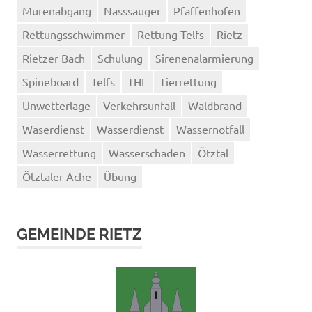
Murenabgang
Nasssauger
Pfaffenhofen
Rettungsschwimmer
Rettung Telfs
Rietz
Rietzer Bach
Schulung
Sirenenalarmierung
Spineboard
Telfs
THL
Tierrettung
Unwetterlage
Verkehrsunfall
Waldbrand
Waserdienst
Wasserdienst
Wassernotfall
Wasserrettung
Wasserschaden
Ötztal
Ötztaler Ache
Übung
GEMEINDE RIETZ