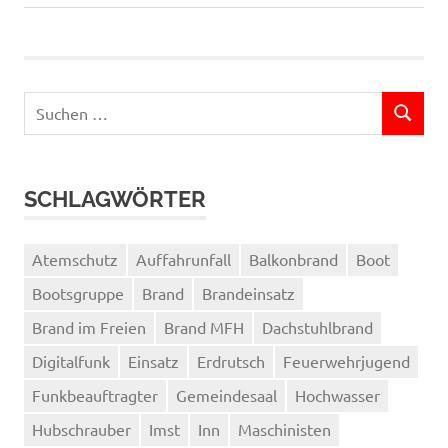
Beitrag:
Suchen
SUCHEN
nach:
SCHLAGWÖRTER
Atemschutz
Auffahrunfall
Balkonbrand
Boot
Bootsgruppe
Brand
Brandeinsatz
Brand im Freien
Brand MFH
Dachstuhlbrand
Digitalfunk
Einsatz
Erdrutsch
Feuerwehrjugend
Funkbeauftragter
Gemeindesaal
Hochwasser
Hubschrauber
Imst
Inn
Maschinisten