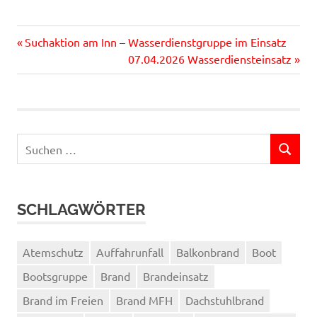
Vorheriger
Beitragsnavigation
Suchaktion am Inn – Wasserdienstgruppe im Einsatz
Beitrag:
Nächster
07.04.2026 Wasserdiensteinsatz
Beitrag:
Suchen
SUCHEN
nach:
SCHLAGWÖRTER
Atemschutz
Auffahrunfall
Balkonbrand
Boot
Bootsgruppe
Brand
Brandeinsatz
Brand im Freien
Brand MFH
Dachstuhlbrand