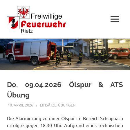
MENÜ
Zum
Inhalt
springen
Do. 09.04.2026 Ölspur & ATS
Übung
10. APRIL 2026
RAINER SCHUCHTER
EINSÄTZE
,
ÜBUNGEN
Die Alarmierung zu einer Ölspur im Bereich Schlappach
erfolgte gegen 18:30 Uhr. Aufgrund eines technischen