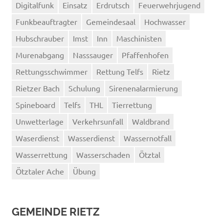
Digitalfunk
Einsatz
Erdrutsch
Feuerwehrjugend
Funkbeauftragter
Gemeindesaal
Hochwasser
Hubschrauber
Imst
Inn
Maschinisten
Murenabgang
Nasssauger
Pfaffenhofen
Rettungsschwimmer
Rettung Telfs
Rietz
Rietzer Bach
Schulung
Sirenenalarmierung
Spineboard
Telfs
THL
Tierrettung
Unwetterlage
Verkehrsunfall
Waldbrand
Waserdienst
Wasserdienst
Wassernotfall
Wasserrettung
Wasserschaden
Ötztal
Ötztaler Ache
Übung
GEMEINDE RIETZ