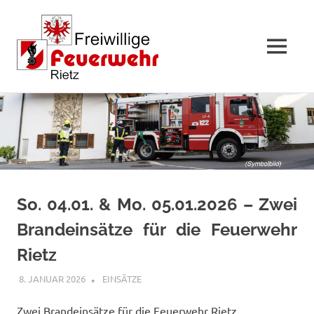
MENÜ
Zum
Inhalt
springen
So. 04.01. & Mo. 05.01.2026 – Zwei
Brandeinsätze für die Feuerwehr
Rietz
8. JANUAR 2026
RAINER SCHUCHTER
EINSÄTZE
Zwei Brandeinsätze für die Feuerwehr Rietz