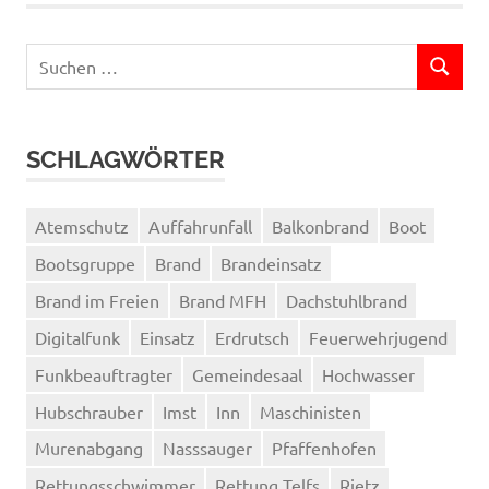
Suchen
SUCHEN
nach:
SCHLAGWÖRTER
Atemschutz
Auffahrunfall
Balkonbrand
Boot
Bootsgruppe
Brand
Brandeinsatz
Brand im Freien
Brand MFH
Dachstuhlbrand
Digitalfunk
Einsatz
Erdrutsch
Feuerwehrjugend
Funkbeauftragter
Gemeindesaal
Hochwasser
Hubschrauber
Imst
Inn
Maschinisten
Murenabgang
Nasssauger
Pfaffenhofen
Rettungsschwimmer
Rettung Telfs
Rietz