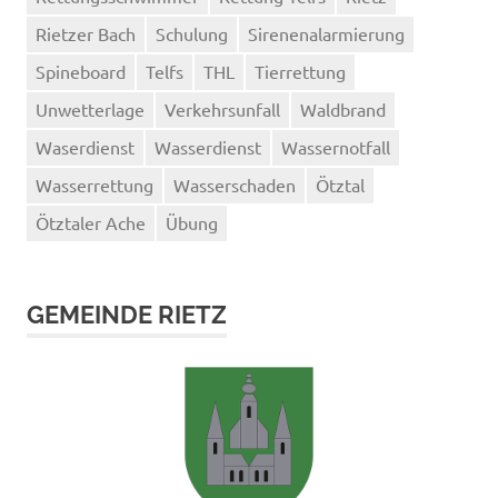
Rietzer Bach
Schulung
Sirenenalarmierung
Spineboard
Telfs
THL
Tierrettung
Unwetterlage
Verkehrsunfall
Waldbrand
Waserdienst
Wasserdienst
Wassernotfall
Wasserrettung
Wasserschaden
Ötztal
Ötztaler Ache
Übung
GEMEINDE RIETZ