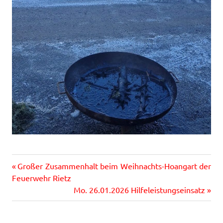
Vorheriger
Beitragsnavigation
Großer Zusammenhalt beim Weihnachts-Hoangart der
Beitrag:
Feuerwehr Rietz
Nächster
Mo. 26.01.2026 Hilfeleistungseinsatz
Beitrag: