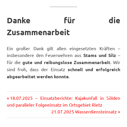
Danke für die
Zusammenarbeit
Ein großer Dank gilt allen eingesetzten Kräften –
insbesondere den Feuerwehren aus
Stams und Silz
–
für die
gute und reibungslose Zusammenarbeit
. Wir
sind froh, dass der Einsatz
schnell und erfolgreich
abgearbeitet werden konnte
.
Vorheriger
Beitragsnavigation
18.07.2025 – Einsatzberichte: Kajakunfall in Sölden
Beitrag:
und paralleler Folgeeinsatz im Ortsgebiet Rietz
Nächster
21.07.2025 Wasserdiensteinsatz
Beitrag: