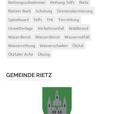
Rettungsschwimmer
Rettung Telfs
Rietz
Rietzer Bach
Schulung
Sirenenalarmierung
Spineboard
Telfs
THL
Tierrettung
Unwetterlage
Verkehrsunfall
Waldbrand
Waserdienst
Wasserdienst
Wassernotfall
Wasserrettung
Wasserschaden
Ötztal
Ötztaler Ache
Übung
GEMEINDE RIETZ