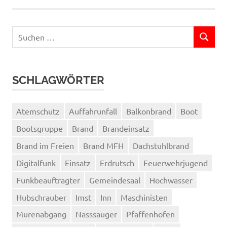
Suchen
SUCHEN
nach:
SCHLAGWÖRTER
Atemschutz
Auffahrunfall
Balkonbrand
Boot
Bootsgruppe
Brand
Brandeinsatz
Brand im Freien
Brand MFH
Dachstuhlbrand
Digitalfunk
Einsatz
Erdrutsch
Feuerwehrjugend
Funkbeauftragter
Gemeindesaal
Hochwasser
Hubschrauber
Imst
Inn
Maschinisten
Murenabgang
Nasssauger
Pfaffenhofen