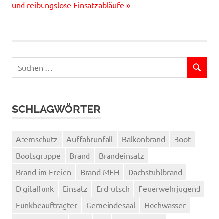
Beitrag:
und reibungslose Einsatzabläufe
Suchen
SUCHEN
nach:
SCHLAGWÖRTER
Atemschutz
Auffahrunfall
Balkonbrand
Boot
Bootsgruppe
Brand
Brandeinsatz
Brand im Freien
Brand MFH
Dachstuhlbrand
Digitalfunk
Einsatz
Erdrutsch
Feuerwehrjugend
Funkbeauftragter
Gemeindesaal
Hochwasser