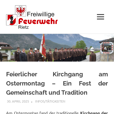
MENÜ
Zum
Inhalt
springen
Feierlicher Kirchgang am
Ostermontag – Ein Fest der
Gemeinschaft und Tradition
30. APRIL 2025
FFWRIETZ
INFOS/TÄTIGKEITEN
Am Ostermontag fand der traditionelle
Kirchgang der