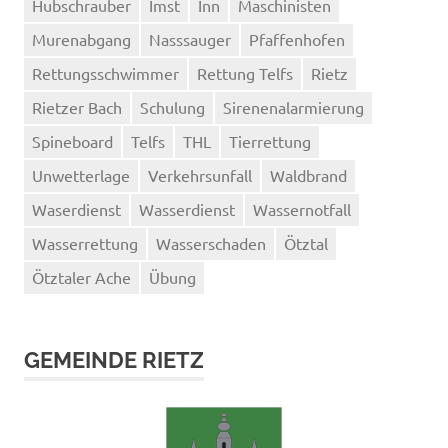
Hubschrauber
Imst
Inn
Maschinisten
Murenabgang
Nasssauger
Pfaffenhofen
Rettungsschwimmer
Rettung Telfs
Rietz
Rietzer Bach
Schulung
Sirenenalarmierung
Spineboard
Telfs
THL
Tierrettung
Unwetterlage
Verkehrsunfall
Waldbrand
Waserdienst
Wasserdienst
Wassernotfall
Wasserrettung
Wasserschaden
Ötztal
Ötztaler Ache
Übung
GEMEINDE RIETZ