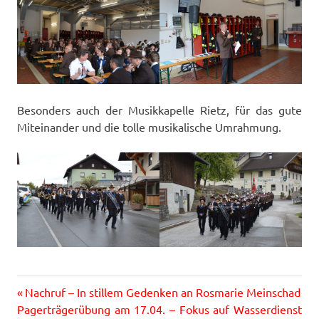
Besonders auch der Musikkapelle Rietz, für das gute
Miteinander und die tolle musikalische Umrahmung.
Vorheriger
Beitragsnavigation
Nachruf – In stillem Gedenken an Rosmarie Meinschad
Nächster
Beitrag:
Pagerträgerübung am 17.04. – Fokus auf Wasserdienst