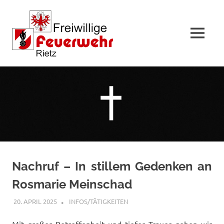
MENÜ
Zum
Inhalt
springen
Nachruf – In stillem Gedenken an
Rosmarie Meinschad
20. APRIL 2025
FFWRIETZ
INFOS/TÄTIGKEITEN