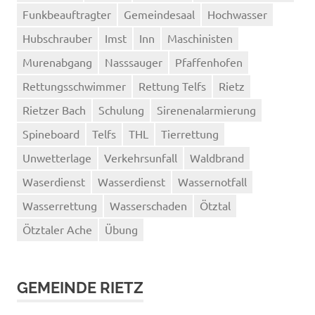
Funkbeauftragter
Gemeindesaal
Hochwasser
Hubschrauber
Imst
Inn
Maschinisten
Murenabgang
Nasssauger
Pfaffenhofen
Rettungsschwimmer
Rettung Telfs
Rietz
Rietzer Bach
Schulung
Sirenenalarmierung
Spineboard
Telfs
THL
Tierrettung
Unwetterlage
Verkehrsunfall
Waldbrand
Waserdienst
Wasserdienst
Wassernotfall
Wasserrettung
Wasserschaden
Ötztal
Ötztaler Ache
Übung
GEMEINDE RIETZ