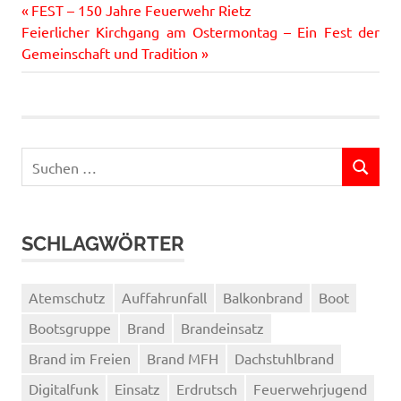
Vorheriger
Beitragsnavigation
FEST – 150 Jahre Feuerwehr Rietz
Nächster
Beitrag:
Feierlicher Kirchgang am Ostermontag – Ein Fest der
Beitrag:
Gemeinschaft und Tradition
Suchen
SUCHEN
nach:
SCHLAGWÖRTER
Atemschutz
Auffahrunfall
Balkonbrand
Boot
Bootsgruppe
Brand
Brandeinsatz
Brand im Freien
Brand MFH
Dachstuhlbrand
Digitalfunk
Einsatz
Erdrutsch
Feuerwehrjugend