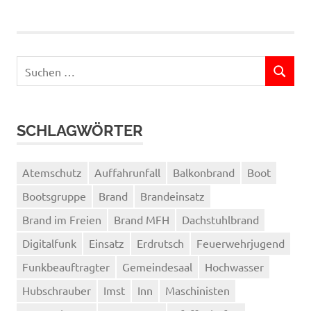
Suchen
SUCHEN
nach:
SCHLAGWÖRTER
Atemschutz
Auffahrunfall
Balkonbrand
Boot
Bootsgruppe
Brand
Brandeinsatz
Brand im Freien
Brand MFH
Dachstuhlbrand
Digitalfunk
Einsatz
Erdrutsch
Feuerwehrjugend
Funkbeauftragter
Gemeindesaal
Hochwasser
Hubschrauber
Imst
Inn
Maschinisten