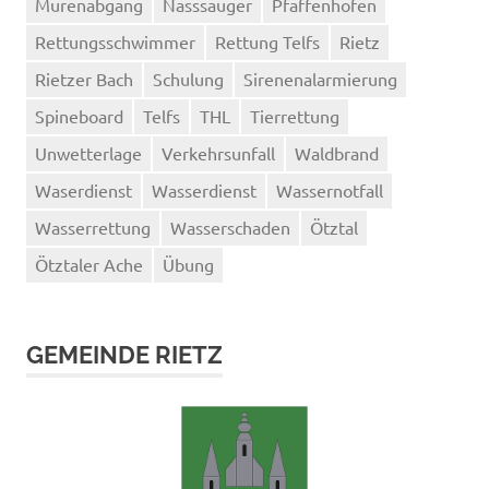
Murenabgang
Nasssauger
Pfaffenhofen
Rettungsschwimmer
Rettung Telfs
Rietz
Rietzer Bach
Schulung
Sirenenalarmierung
Spineboard
Telfs
THL
Tierrettung
Unwetterlage
Verkehrsunfall
Waldbrand
Waserdienst
Wasserdienst
Wassernotfall
Wasserrettung
Wasserschaden
Ötztal
Ötztaler Ache
Übung
GEMEINDE RIETZ