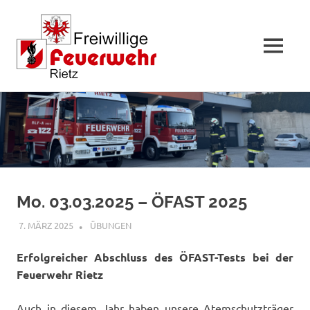
MENÜ
Zum
Inhalt
springen
Mo. 03.03.2025 – ÖFAST 2025
7. MÄRZ 2025
FFWRIETZ
ÜBUNGEN
Erfolgreicher Abschluss des ÖFAST-Tests bei der
Feuerwehr Rietz
Auch in diesem Jahr haben unsere Atemschutzträger