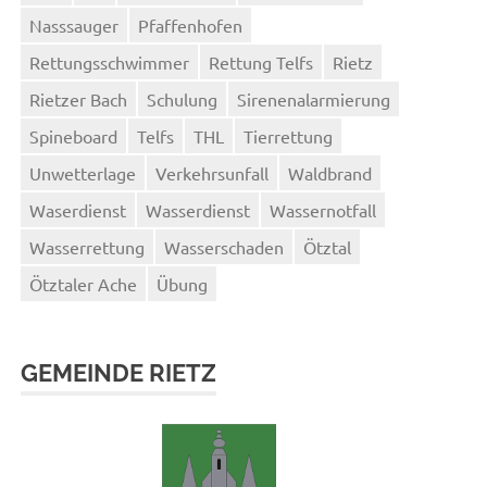
Nasssauger
Pfaffenhofen
Rettungsschwimmer
Rettung Telfs
Rietz
Rietzer Bach
Schulung
Sirenenalarmierung
Spineboard
Telfs
THL
Tierrettung
Unwetterlage
Verkehrsunfall
Waldbrand
Waserdienst
Wasserdienst
Wassernotfall
Wasserrettung
Wasserschaden
Ötztal
Ötztaler Ache
Übung
GEMEINDE RIETZ