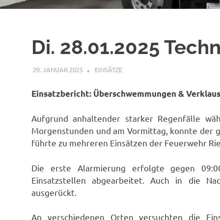
Di. 28.01.2025 Tech
29. JANUAR 2025
RAINER SCHUCHTER
EINSÄTZE
Einsatzbericht: Überschwemmungen & Verklaus
Aufgrund anhaltender starker Regenfälle wä
Morgenstunden und am Vormittag, konnte der g
führte zu mehreren Einsätzen der Feuerwehr Rie
Die erste Alarmierung erfolgte gegen 09:
Einsatzstellen abgearbeitet. Auch in die 
ausgerückt.
An verschiedenen Orten versuchten die Ein