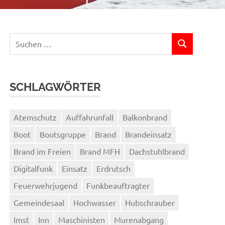
Suchen
SUCHEN
nach:
SCHLAGWÖRTER
Atemschutz
Auffahrunfall
Balkonbrand
Boot
Bootsgruppe
Brand
Brandeinsatz
Brand im Freien
Brand MFH
Dachstuhlbrand
Digitalfunk
Einsatz
Erdrutsch
Feuerwehrjugend
Funkbeauftragter
Gemeindesaal
Hochwasser
Hubschrauber
Imst
Inn
Maschinisten
Murenabgang