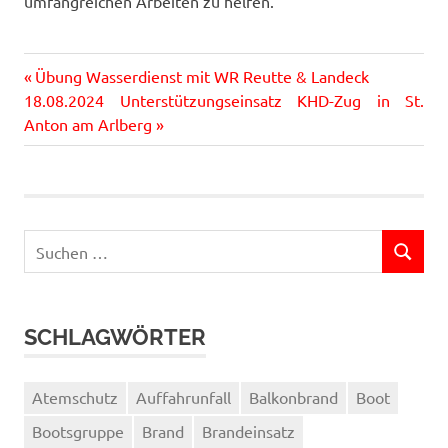
umfangreichen Arbeiten zu helfen.
Vorheriger
Beitragsnavigation
Übung Wasserdienst mit WR Reutte & Landeck
Nächster
Beitrag:
18.08.2024 Unterstützungseinsatz KHD-Zug in St.
Beitrag:
Anton am Arlberg
Suchen
SUCHEN
nach:
SCHLAGWÖRTER
Atemschutz
Auffahrunfall
Balkonbrand
Boot
Bootsgruppe
Brand
Brandeinsatz