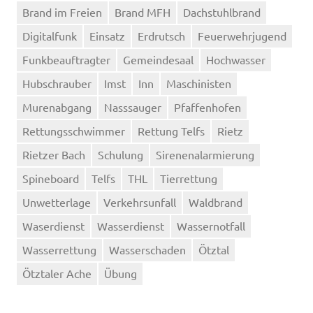
Brand im Freien
Brand MFH
Dachstuhlbrand
Digitalfunk
Einsatz
Erdrutsch
Feuerwehrjugend
Funkbeauftragter
Gemeindesaal
Hochwasser
Hubschrauber
Imst
Inn
Maschinisten
Murenabgang
Nasssauger
Pfaffenhofen
Rettungsschwimmer
Rettung Telfs
Rietz
Rietzer Bach
Schulung
Sirenenalarmierung
Spineboard
Telfs
THL
Tierrettung
Unwetterlage
Verkehrsunfall
Waldbrand
Waserdienst
Wasserdienst
Wassernotfall
Wasserrettung
Wasserschaden
Ötztal
Ötztaler Ache
Übung