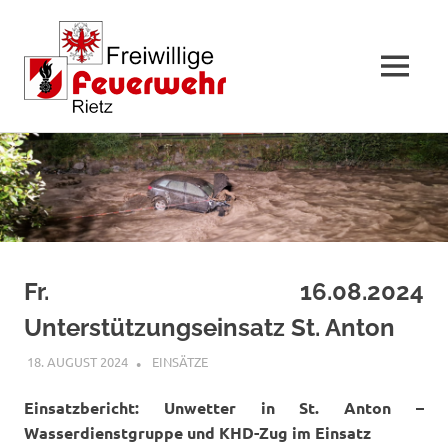
MENÜ
Zum
Inhalt
springen
Fr. 16.08.2024
Unterstützungseinsatz St. Anton
18. AUGUST 2024
RAINER SCHUCHTER
EINSÄTZE
Einsatzbericht: Unwetter in St. Anton –
Wasserdienstgruppe und KHD-Zug im Einsatz