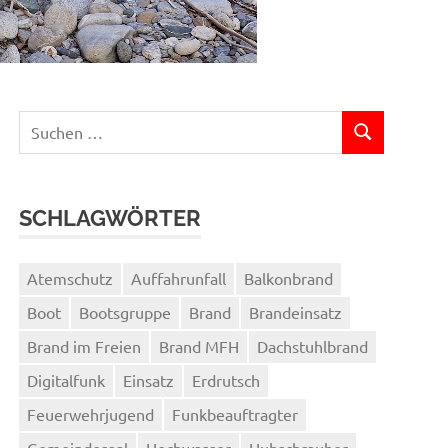
Suchen
SUCHEN
nach:
SCHLAGWÖRTER
Atemschutz
Auffahrunfall
Balkonbrand
Boot
Bootsgruppe
Brand
Brandeinsatz
Brand im Freien
Brand MFH
Dachstuhlbrand
Digitalfunk
Einsatz
Erdrutsch
Feuerwehrjugend
Funkbeauftragter
Gemeindesaal
Hochwasser
Hubschrauber