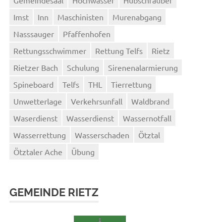
Imst
Inn
Maschinisten
Murenabgang
Nasssauger
Pfaffenhofen
Rettungsschwimmer
Rettung Telfs
Rietz
Rietzer Bach
Schulung
Sirenenalarmierung
Spineboard
Telfs
THL
Tierrettung
Unwetterlage
Verkehrsunfall
Waldbrand
Waserdienst
Wasserdienst
Wassernotfall
Wasserrettung
Wasserschaden
Ötztal
Ötztaler Ache
Übung
GEMEINDE RIETZ