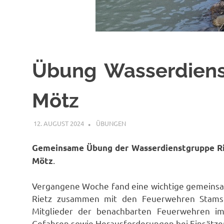
Übung Wasserdiens
Mötz
12. AUGUST 2024
FFWRIETZ
ÜBUNGEN
Gemeinsame Übung der Wasserdienstgruppe Ri
.
Mötz
Vergangene Woche fand eine wichtige gemeins
Rietz zusammen mit den Feuerwehren Stams 
Mitglieder der benachbarten Feuerwehren 
Gefahren sowie Herausforderungen bei Einsätzen