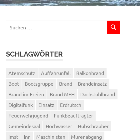
Suchen
SUCHEN
nach:
SCHLAGWÖRTER
Atemschutz
Auffahrunfall
Balkonbrand
Boot
Bootsgruppe
Brand
Brandeinsatz
Brand im Freien
Brand MFH
Dachstuhlbrand
Digitalfunk
Einsatz
Erdrutsch
Feuerwehrjugend
Funkbeauftragter
Gemeindesaal
Hochwasser
Hubschrauber
Imst
Inn
Maschinisten
Murenabgang