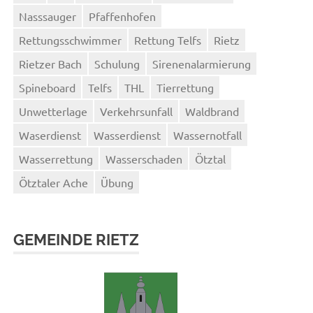
Nasssauger
Pfaffenhofen
Rettungsschwimmer
Rettung Telfs
Rietz
Rietzer Bach
Schulung
Sirenenalarmierung
Spineboard
Telfs
THL
Tierrettung
Unwetterlage
Verkehrsunfall
Waldbrand
Waserdienst
Wasserdienst
Wassernotfall
Wasserrettung
Wasserschaden
Ötztal
Ötztaler Ache
Übung
GEMEINDE RIETZ