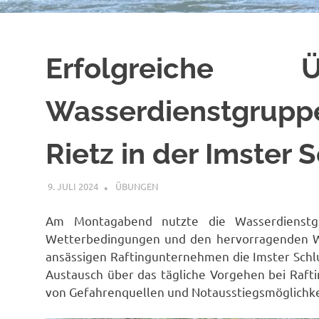
Erfolgreiche 
Wasserdienstgru
Rietz in der Imster 
9. JULI 2024
FFWRIETZ
ÜBUNGEN
Am Montagabend nutzte die Wasserdienstg
Wetterbedingungen und den hervorragenden W
ansässigen Raftingunternehmen die Imster Schluc
Austausch über das tägliche Vorgehen bei Rafti
von Gefahrenquellen und Notausstiegsmöglichke