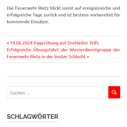
Die Feuerwehr Rietz blickt somit auf ereignisreiche und
erfolgreiche Tage zurück und ist bestens vorbereitet für
kommende Einsätze.
Vorheriger
Beitragsnavigation
19.06.2024 Pagerübung mit Drehleiter Telfs
Nächster
Beitrag:
Erfolgreiche Übungsfahrt der Wasserdienstgruppe der
Beitrag:
Feuerwehr Rietz in der Imster Schlucht
Suchen
SUCHEN
nach:
SCHLAGWÖRTER