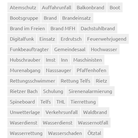
Atemschutz
Auffahrunfall
Balkonbrand
Boot
Bootsgruppe
Brand
Brandeinsatz
Brand im Freien
Brand MFH
Dachstuhlbrand
Digitalfunk
Einsatz
Erdrutsch
Feuerwehrjugend
Funkbeauftragter
Gemeindesaal
Hochwasser
Hubschrauber
Imst
Inn
Maschinisten
Murenabgang
Nasssauger
Pfaffenhofen
Rettungsschwimmer
Rettung Telfs
Rietz
Rietzer Bach
Schulung
Sirenenalarmierung
Spineboard
Telfs
THL
Tierrettung
Unwetterlage
Verkehrsunfall
Waldbrand
Waserdienst
Wasserdienst
Wassernotfall
Wasserrettung
Wasserschaden
Ötztal