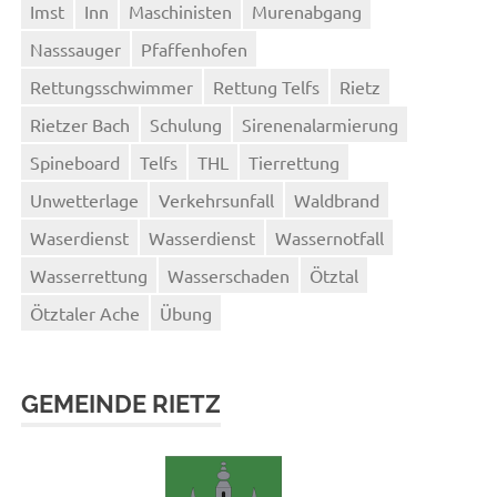
Imst
Inn
Maschinisten
Murenabgang
Nasssauger
Pfaffenhofen
Rettungsschwimmer
Rettung Telfs
Rietz
Rietzer Bach
Schulung
Sirenenalarmierung
Spineboard
Telfs
THL
Tierrettung
Unwetterlage
Verkehrsunfall
Waldbrand
Waserdienst
Wasserdienst
Wassernotfall
Wasserrettung
Wasserschaden
Ötztal
Ötztaler Ache
Übung
GEMEINDE RIETZ