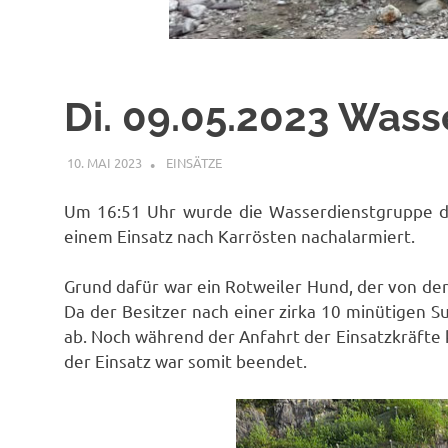
Di. 09.05.2023 Wass
10. MAI 2023
RAINER SCHUCHTER
EINSÄTZE
Um 16:51 Uhr wurde die Wasserdienstgruppe de
einem Einsatz nach Karrösten nachalarmiert.
Grund dafür war ein Rotweiler Hund, der von der
Da der Besitzer nach einer zirka 10 minütigen S
ab. Noch während der Anfahrt der Einsatzkräft
der Einsatz war somit beendet.