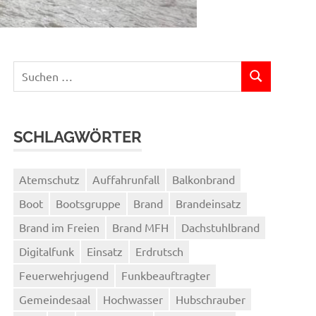
Suchen
SUCHEN
nach:
SCHLAGWÖRTER
Atemschutz
Auffahrunfall
Balkonbrand
Boot
Bootsgruppe
Brand
Brandeinsatz
Brand im Freien
Brand MFH
Dachstuhlbrand
Digitalfunk
Einsatz
Erdrutsch
Feuerwehrjugend
Funkbeauftragter
Gemeindesaal
Hochwasser
Hubschrauber