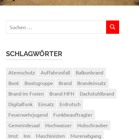
Suchen
SUCHEN
nach:
SCHLAGWÖRTER
Atemschutz
Auffahrunfall
Balkonbrand
Boot
Bootsgruppe
Brand
Brandeinsatz
Brand im Freien
Brand MFH
Dachstuhlbrand
Digitalfunk
Einsatz
Erdrutsch
Feuerwehrjugend
Funkbeauftragter
Gemeindesaal
Hochwasser
Hubschrauber
Imst
Inn
Maschinisten
Murenabgang