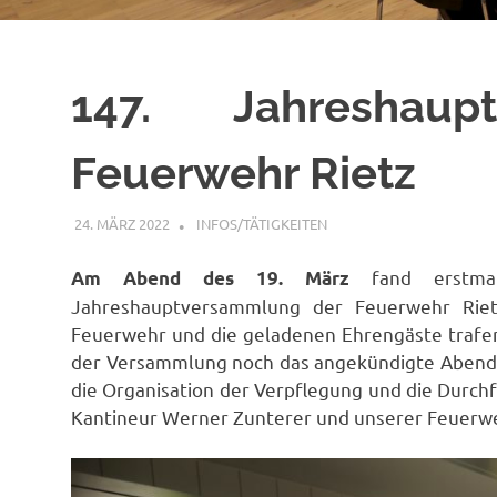
147. Jahreshaup
Feuerwehr Rietz
24. MÄRZ 2022
FFWRIETZ
INFOS/TÄTIGKEITEN
fand erstmal
Am Abend des 19. März
Jahreshauptversammlung der Feuerwehr Rietz
Feuerwehr und die geladenen Ehrengäste trafen
der Versammlung noch das angekündigte Abendes
die Organisation der Verpflegung und die Durc
Kantineur Werner Zunterer und unserer Feuerw