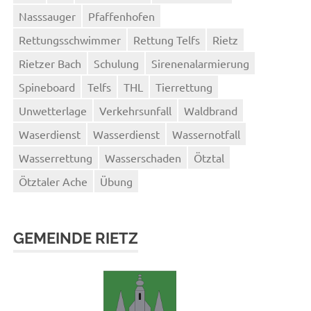
Nasssauger
Pfaffenhofen
Rettungsschwimmer
Rettung Telfs
Rietz
Rietzer Bach
Schulung
Sirenenalarmierung
Spineboard
Telfs
THL
Tierrettung
Unwetterlage
Verkehrsunfall
Waldbrand
Waserdienst
Wasserdienst
Wassernotfall
Wasserrettung
Wasserschaden
Ötztal
Ötztaler Ache
Übung
GEMEINDE RIETZ