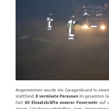
Angenommen wurde ein Garagenbrand in einem
stattfand.
im gesamten Ge
8 vermisste
Personen
fast
auf d
60 Einsatzkräfte unserer Feuerwehr
einem Löschwasserbehälter zum angenommen