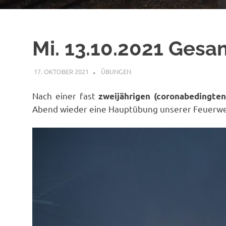
Mi. 13.10.2021 Ges
17. OKTOBER 2021
RAINER SCHUCHTER
ÜBUNGEN
Nach einer fast
zwei
jährigen (coronabedingte
Abend wieder eine Hauptübung unserer Feuerweh