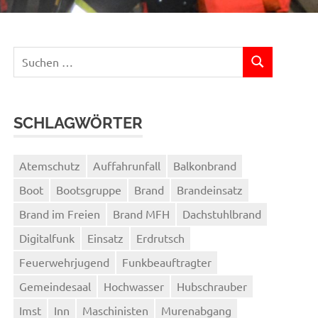
Suchen
SUCHEN
nach:
SCHLAGWÖRTER
Atemschutz
Auffahrunfall
Balkonbrand
Boot
Bootsgruppe
Brand
Brandeinsatz
Brand im Freien
Brand MFH
Dachstuhlbrand
Digitalfunk
Einsatz
Erdrutsch
Feuerwehrjugend
Funkbeauftragter
Gemeindesaal
Hochwasser
Hubschrauber
Imst
Inn
Maschinisten
Murenabgang