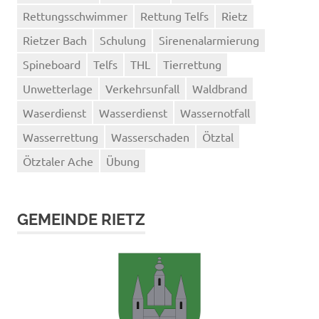
Rettungsschwimmer
Rettung Telfs
Rietz
Rietzer Bach
Schulung
Sirenenalarmierung
Spineboard
Telfs
THL
Tierrettung
Unwetterlage
Verkehrsunfall
Waldbrand
Waserdienst
Wasserdienst
Wassernotfall
Wasserrettung
Wasserschaden
Ötztal
Ötztaler Ache
Übung
GEMEINDE RIETZ