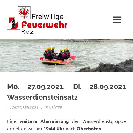
MENÜ
Zum
Inhalt
springen
Mo. 27.09.2021, Di. 28.09.2021
Wasserdiensteinsatz
1. OKTOBER 2021
RAINER SCHUCHTER
EINSÄTZE
Eine
weitere Alarmierung
der Wasserdienstgruppe
erhielten wir um
19:44 Uhr
nach
Oberhofen
.