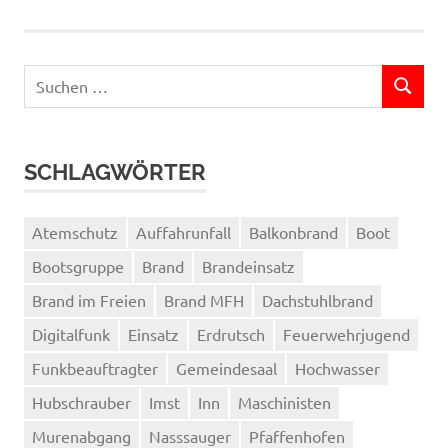
Suchen
SUCHEN
nach:
SCHLAGWÖRTER
Atemschutz
Auffahrunfall
Balkonbrand
Boot
Bootsgruppe
Brand
Brandeinsatz
Brand im Freien
Brand MFH
Dachstuhlbrand
Digitalfunk
Einsatz
Erdrutsch
Feuerwehrjugend
Funkbeauftragter
Gemeindesaal
Hochwasser
Hubschrauber
Imst
Inn
Maschinisten
Murenabgang
Nasssauger
Pfaffenhofen