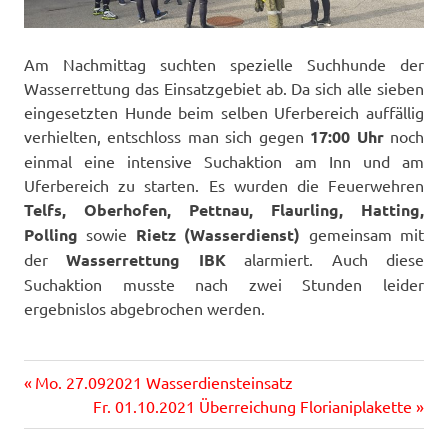
Am Nachmittag suchten spezielle Suchhunde der
Wasserrettung das Einsatzgebiet ab. Da sich alle sieben
eingesetzten Hunde beim selben Uferbereich auffällig
verhielten, entschloss man sich gegen
17:00 Uhr
noch
einmal eine intensive Suchaktion am Inn und am
Uferbereich zu starten. Es wurden die Feuerwehren
Telfs, Oberhofen, Pettnau, Flaurling, Hatting,
Polling
sowie
Rietz (Wasserdienst)
gemeinsam mit
der
Wasserrettung IBK
alarmiert. Auch diese
Suchaktion musste nach zwei Stunden leider
ergebnislos abgebrochen werden.
Vorheriger
Beitragsnavigation
Mo. 27.092021 Wasserdiensteinsatz
Beitrag:
Nächster
Fr. 01.10.2021 Überreichung Florianiplakette
Beitrag: