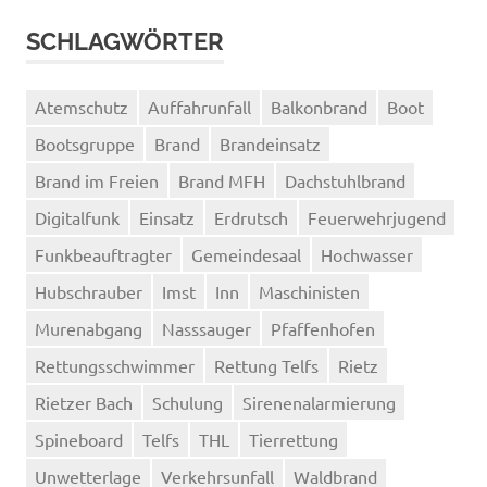
SCHLAGWÖRTER
Atemschutz
Auffahrunfall
Balkonbrand
Boot
Bootsgruppe
Brand
Brandeinsatz
Brand im Freien
Brand MFH
Dachstuhlbrand
Digitalfunk
Einsatz
Erdrutsch
Feuerwehrjugend
Funkbeauftragter
Gemeindesaal
Hochwasser
Hubschrauber
Imst
Inn
Maschinisten
Murenabgang
Nasssauger
Pfaffenhofen
Rettungsschwimmer
Rettung Telfs
Rietz
Rietzer Bach
Schulung
Sirenenalarmierung
Spineboard
Telfs
THL
Tierrettung
Unwetterlage
Verkehrsunfall
Waldbrand