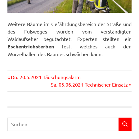
Weitere Bäume im Gefährdungsbereich der Straße und
des Fußweges wurden vom verständigten
Waldaufseher begutachtet. Experten stellten ein
Eschentriebsterben
fest, welches auch den
Wurzelballen des Baumes schwächen kann.
Vorheriger
Beitragsnavigation
Do. 20.5.2021 Täuschungsalarm
Beitrag:
Nächster
Sa. 05.06.2021 Technischer Einsatz
Beitrag:
Suchen
SUCHEN
nach: