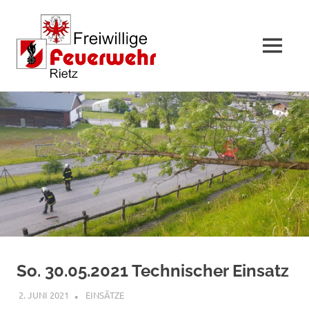
MENÜ
Zum
Inhalt
springen
So. 30.05.2021 Technischer Einsatz
2. JUNI 2021
RAINER SCHUCHTER
EINSÄTZE