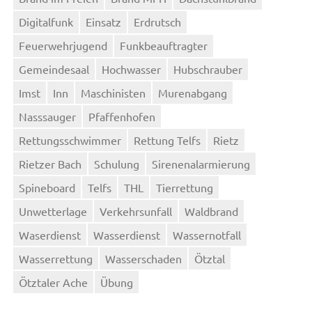
Digitalfunk
Einsatz
Erdrutsch
Feuerwehrjugend
Funkbeauftragter
Gemeindesaal
Hochwasser
Hubschrauber
Imst
Inn
Maschinisten
Murenabgang
Nasssauger
Pfaffenhofen
Rettungsschwimmer
Rettung Telfs
Rietz
Rietzer Bach
Schulung
Sirenenalarmierung
Spineboard
Telfs
THL
Tierrettung
Unwetterlage
Verkehrsunfall
Waldbrand
Waserdienst
Wasserdienst
Wassernotfall
Wasserrettung
Wasserschaden
Ötztal
Ötztaler Ache
Übung