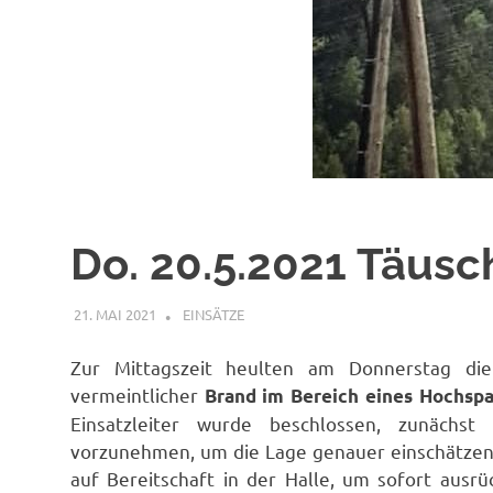
Do. 20.5.2021 Täus
21. MAI 2021
FFWRIETZ
EINSÄTZE
Zur Mittagszeit heulten am Donnerstag die
vermeintlicher
Brand im Bereich eines Hochsp
Einsatzleiter wurde beschlossen, zunäch
vorzunehmen, um die Lage genauer einschätzen 
auf Bereitschaft in der Halle, um sofort ausrü