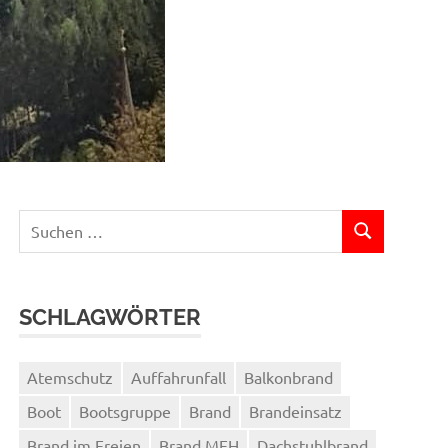
Suchen
SUCHEN
nach:
SCHLAGWÖRTER
Atemschutz
Auffahrunfall
Balkonbrand
Boot
Bootsgruppe
Brand
Brandeinsatz
Brand im Freien
Brand MFH
Dachstuhlbrand