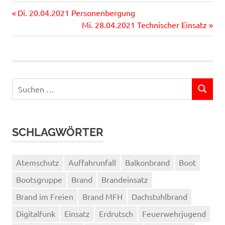
Vorheriger
Beitragsnavigation
Di. 20.04.2021 Personenbergung
Beitrag:
Nächster
Mi. 28.04.2021 Technischer Einsatz
Beitrag:
Suchen
SUCHEN
nach:
SCHLAGWÖRTER
Atemschutz
Auffahrunfall
Balkonbrand
Boot
Bootsgruppe
Brand
Brandeinsatz
Brand im Freien
Brand MFH
Dachstuhlbrand
Digitalfunk
Einsatz
Erdrutsch
Feuerwehrjugend