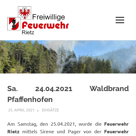
MENÜ
Zum
Inhalt
springen
Sa. 24.04.2021 Waldbrand
Pfaffenhofen
25. APRIL 2021
FFWRIETZ
EINSÄTZE
Am Samstag, den 25.04.2021, wurde die
Feuerwehr
Rietz
mittels Sirene und Pager
von der
Feuerwehr