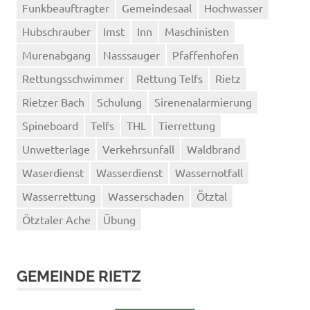
Funkbeauftragter
Gemeindesaal
Hochwasser
Hubschrauber
Imst
Inn
Maschinisten
Murenabgang
Nasssauger
Pfaffenhofen
Rettungsschwimmer
Rettung Telfs
Rietz
Rietzer Bach
Schulung
Sirenenalarmierung
Spineboard
Telfs
THL
Tierrettung
Unwetterlage
Verkehrsunfall
Waldbrand
Waserdienst
Wasserdienst
Wassernotfall
Wasserrettung
Wasserschaden
Ötztal
Ötztaler Ache
Übung
GEMEINDE RIETZ