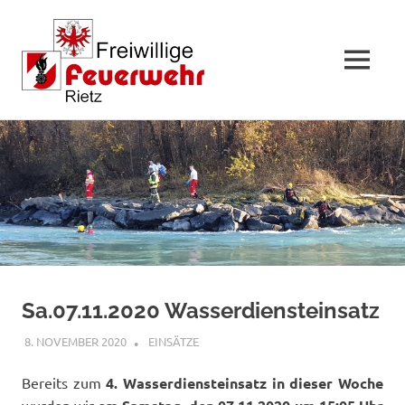
MENÜ
Zum
Inhalt
springen
Sa.07.11.2020 Wasserdiensteinsatz
8. NOVEMBER 2020
RAINER SCHUCHTER
EINSÄTZE
Bereits zum
4. Wasserdiensteinsatz in dieser Woche