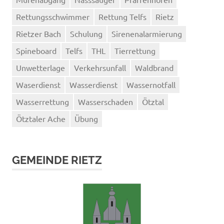
Rettungsschwimmer
Rettung Telfs
Rietz
Rietzer Bach
Schulung
Sirenenalarmierung
Spineboard
Telfs
THL
Tierrettung
Unwetterlage
Verkehrsunfall
Waldbrand
Waserdienst
Wasserdienst
Wassernotfall
Wasserrettung
Wasserschaden
Ötztal
Ötztaler Ache
Übung
GEMEINDE RIETZ