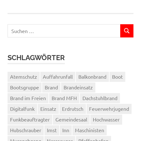
Suchen
SUCHEN
nach:
SCHLAGWÖRTER
Atemschutz
Auffahrunfall
Balkonbrand
Boot
Bootsgruppe
Brand
Brandeinsatz
Brand im Freien
Brand MFH
Dachstuhlbrand
Digitalfunk
Einsatz
Erdrutsch
Feuerwehrjugend
Funkbeauftragter
Gemeindesaal
Hochwasser
Hubschrauber
Imst
Inn
Maschinisten
Murenabgang
Nasssauger
Pfaffenhofen