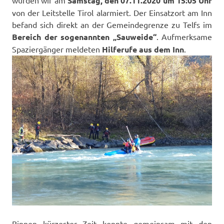
wurden wir am
Samstag, den 07.11.2020 um 15:05 Uhr
von der Leitstelle Tirol alarmiert. Der Einsatzort am Inn
befand sich direkt an der Gemeindegrenze zu Telfs im
Bereich der sogenannten „Sauweide“
. Aufmerksame
Spaziergänger meldeten
Hilferufe aus dem Inn
.
Binnen kürzester Zeit konnte gemeinsam mit den