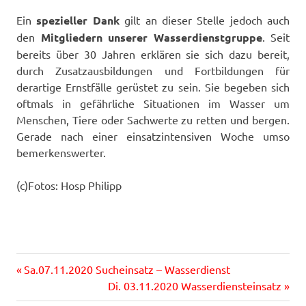
Ein
spezieller Dank
gilt an dieser Stelle jedoch auch
den
Mitgliedern unserer Wasserdienstgruppe
. Seit
bereits über 30 Jahren erklären sie sich dazu bereit,
durch Zusatzausbildungen und Fortbildungen für
derartige Ernstfälle gerüstet zu sein. Sie begeben sich
oftmals in gefährliche Situationen im Wasser um
Menschen, Tiere oder Sachwerte zu retten und bergen.
Gerade nach einer einsatzintensiven Woche umso
bemerkenswerter.
(c)Fotos: Hosp Philipp
Vorheriger
Beitragsnavigation
Sa.07.11.2020 Sucheinsatz – Wasserdienst
Beitrag:
Nächster
Di. 03.11.2020 Wasserdiensteinsatz
Beitrag: