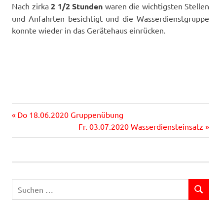
Nach zirka
2 1/2 Stunden
waren die wichtigsten Stellen
und Anfahrten besichtigt und die Wasserdienstgruppe
konnte wieder in das Gerätehaus einrücken.
Vorheriger
Beitragsnavigation
Do 18.06.2020 Gruppenübung
Beitrag:
Nächster
Fr. 03.07.2020 Wasserdiensteinsatz
Beitrag:
Suchen
SUCHEN
nach: