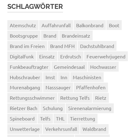
SCHLAGWÖRTER
Atemschutz
Auffahrunfall
Balkonbrand
Boot
Bootsgruppe
Brand
Brandeinsatz
Brand im Freien
Brand MFH
Dachstuhlbrand
Digitalfunk
Einsatz
Erdrutsch
Feuerwehrjugend
Funkbeauftragter
Gemeindesaal
Hochwasser
Hubschrauber
Imst
Inn
Maschinisten
Murenabgang
Nasssauger
Pfaffenhofen
Rettungsschwimmer
Rettung Telfs
Rietz
Rietzer Bach
Schulung
Sirenenalarmierung
Spineboard
Telfs
THL
Tierrettung
Unwetterlage
Verkehrsunfall
Waldbrand