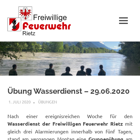
MENÜ
Zum
Inhalt
springen
Übung Wasserdienst – 29.06.2020
1. JULI 2020
FFWRIETZ
ÜBUNGEN
Nach einer ereignisreichen Woche für den
Wasserdienst der Freiwilligen Feuerwehr Rietz
mit
gleich drei Alarmierungen innerhalb von fünf Tagen,
stand am vergangen Montag eine
Gruppenübung
am