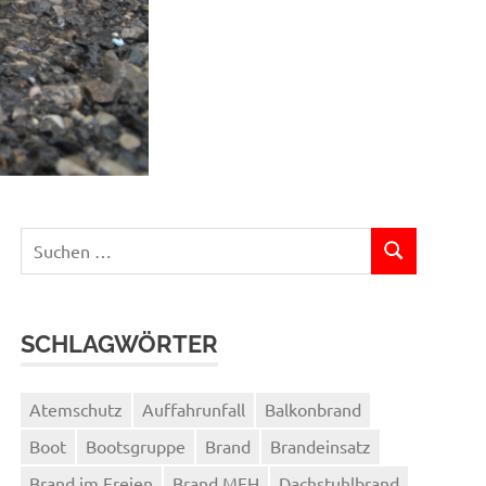
Suchen
SUCHEN
nach:
SCHLAGWÖRTER
Atemschutz
Auffahrunfall
Balkonbrand
Boot
Bootsgruppe
Brand
Brandeinsatz
Brand im Freien
Brand MFH
Dachstuhlbrand