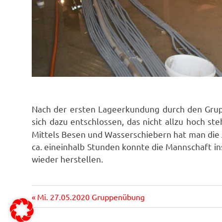
Nach der ersten Lageerkundung durch den Gru
sich dazu entschlossen, das nicht allzu hoch s
Mittels Besen und Wasserschiebern hat man di
ca. eineinhalb Stunden konnte die Mannschaft in
wieder herstellen.
Vorheriger
Beitragsnavigation
Mi. 27.05.2020 Gruppenübung
Beitrag: