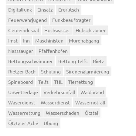
Digitalfunk
Einsatz
Erdrutsch
Feuerwehrjugend
Funkbeauftragter
Gemeindesaal
Hochwasser
Hubschrauber
Imst
Inn
Maschinisten
Murenabgang
Nasssauger
Pfaffenhofen
Rettungsschwimmer
Rettung Telfs
Rietz
Rietzer Bach
Schulung
Sirenenalarmierung
Spineboard
Telfs
THL
Tierrettung
Unwetterlage
Verkehrsunfall
Waldbrand
Waserdienst
Wasserdienst
Wassernotfall
Wasserrettung
Wasserschaden
Ötztal
Ötztaler Ache
Übung