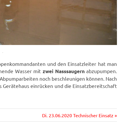
ppenkommandanten und den Einsatzleiter hat man
tehende Wasser mit
abzupumpen.
zwei Nasssaugern
e Abpumparbeiten noch beschleunigen können. Nach
s Gerätehaus einrücken und die Einsatzbereitschaft
Nächster
Di. 23.06.2020 Technischer Einsatz
Beitrag: