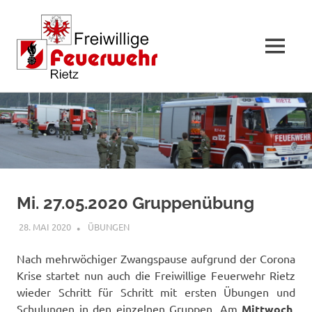
MENÜ
Zum
Inhalt
springen
Mi. 27.05.2020 Gruppenübung
28. MAI 2020
FFWRIETZ
ÜBUNGEN
Nach mehrwöchiger Zwangspause aufgrund der Corona
Krise startet nun auch die Freiwillige Feuerwehr Rietz
wieder Schritt für Schritt mit ersten Übungen und
Schulungen in den einzelnen Gruppen. Am
Mittwoch,