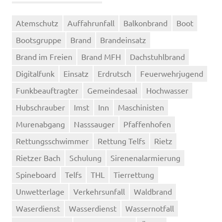
Atemschutz
Auffahrunfall
Balkonbrand
Boot
Bootsgruppe
Brand
Brandeinsatz
Brand im Freien
Brand MFH
Dachstuhlbrand
Digitalfunk
Einsatz
Erdrutsch
Feuerwehrjugend
Funkbeauftragter
Gemeindesaal
Hochwasser
Hubschrauber
Imst
Inn
Maschinisten
Murenabgang
Nasssauger
Pfaffenhofen
Rettungsschwimmer
Rettung Telfs
Rietz
Rietzer Bach
Schulung
Sirenenalarmierung
Spineboard
Telfs
THL
Tierrettung
Unwetterlage
Verkehrsunfall
Waldbrand
Waserdienst
Wasserdienst
Wassernotfall