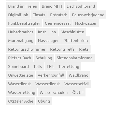
Brand im Freien
Brand MFH
Dachstuhlbrand
Digitalfunk
Einsatz
Erdrutsch
Feuerwehrjugend
Funkbeauftragter
Gemeindesaal
Hochwasser
Hubschrauber
Imst
Inn
Maschinisten
Murenabgang
Nasssauger
Pfaffenhofen
Rettungsschwimmer
Rettung Telfs
Rietz
Rietzer Bach
Schulung
Sirenenalarmierung
Spineboard
Telfs
THL
Tierrettung
Unwetterlage
Verkehrsunfall
Waldbrand
Waserdienst
Wasserdienst
Wassernotfall
Wasserrettung
Wasserschaden
Ötztal
Ötztaler Ache
Übung