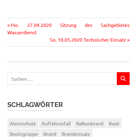
Vorheriger
Beitragsnavigation
Mo. 27.04.2020 Sitzung des Sachgebietes
Beitrag:
Wasserdienst
Nächster
So. 10.05.2020 Technischer Einsatz
Beitrag:
Suchen
SUCHEN
nach:
SCHLAGWÖRTER
Atemschutz
Auffahrunfall
Balkonbrand
Boot
Bootsgruppe
Brand
Brandeinsatz