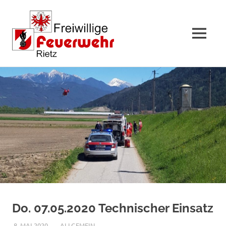
MENÜ
Zum
Inhalt
springen
Do. 07.05.2020 Technischer Einsatz
8. MAI 2020
RAINER SCHUCHTER
ALLGEMEIN