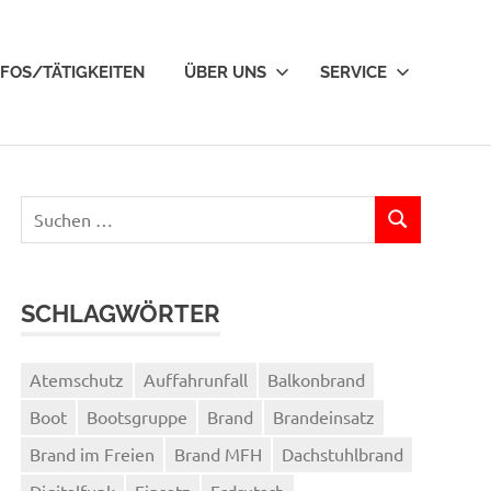
NFOS/TÄTIGKEITEN
ÜBER UNS
SERVICE
Suchen
SUCHEN
nach:
SCHLAGWÖRTER
Atemschutz
Auffahrunfall
Balkonbrand
Boot
Bootsgruppe
Brand
Brandeinsatz
Brand im Freien
Brand MFH
Dachstuhlbrand
Digitalfunk
Einsatz
Erdrutsch