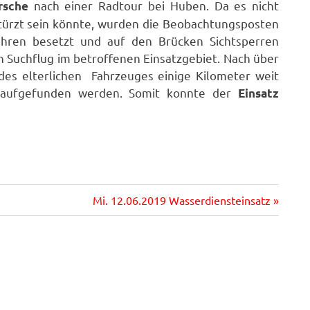
nach einer Radtour bei Huben. Da es nicht
rsche
stürzt sein könnte, wurden die Beobachtungsposten
ehren besetzt und auf den Brücken Sichtsperren
en Suchflug im betroffenen Einsatzgebiet. Nach über
des elterlichen Fahrzeuges einige Kilometer weit
fe aufgefunden werden. Somit konnte der
Einsatz
Nächster
Mi. 12.06.2019 Wasserdiensteinsatz
Beitrag: