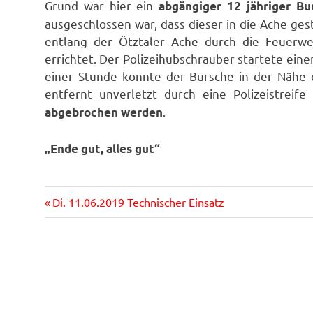
Grund war hier ein
abgängiger 12 jähriger Bu
ausgeschlossen war, dass dieser in die Ache ge
entlang der Ötztaler Ache durch die Feuerw
errichtet. Der Polizeihubschrauber startete ein
einer Stunde konnte der Bursche in der Nähe 
entfernt unverletzt durch eine Polizeistrei
.
abgebrochen werden
„Ende gut, alles gut“
Vorheriger
Beitragsnavigation
Di. 11.06.2019 Technischer Einsatz
Beitrag: