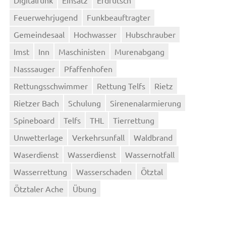
Feuerwehrjugend
Funkbeauftragter
Gemeindesaal
Hochwasser
Hubschrauber
Imst
Inn
Maschinisten
Murenabgang
Nasssauger
Pfaffenhofen
Rettungsschwimmer
Rettung Telfs
Rietz
Rietzer Bach
Schulung
Sirenenalarmierung
Spineboard
Telfs
THL
Tierrettung
Unwetterlage
Verkehrsunfall
Waldbrand
Waserdienst
Wasserdienst
Wassernotfall
Wasserrettung
Wasserschaden
Ötztal
Ötztaler Ache
Übung