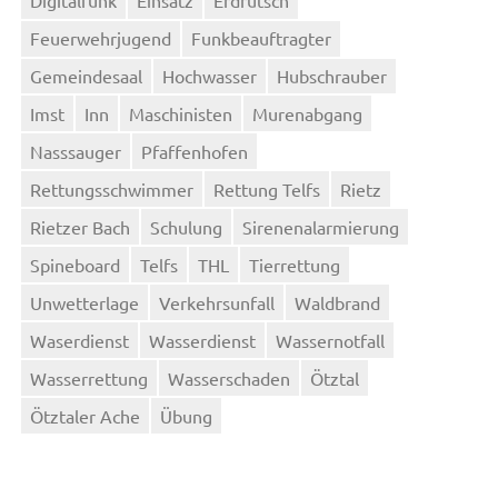
Feuerwehrjugend
Funkbeauftragter
Gemeindesaal
Hochwasser
Hubschrauber
Imst
Inn
Maschinisten
Murenabgang
Nasssauger
Pfaffenhofen
Rettungsschwimmer
Rettung Telfs
Rietz
Rietzer Bach
Schulung
Sirenenalarmierung
Spineboard
Telfs
THL
Tierrettung
Unwetterlage
Verkehrsunfall
Waldbrand
Waserdienst
Wasserdienst
Wassernotfall
Wasserrettung
Wasserschaden
Ötztal
Ötztaler Ache
Übung