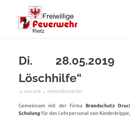
Zum
Inhalt
springen
Di. 28.05.2019
Löschhilfe“
3. JUNI 2019
RAINER SCHUCHTER
INFOS/TÄTIGKEITEN
Gemeinsam mit der Firma
Brandschutz Druc
für das Lehrpersonal von Kinderkrippe
Schulung