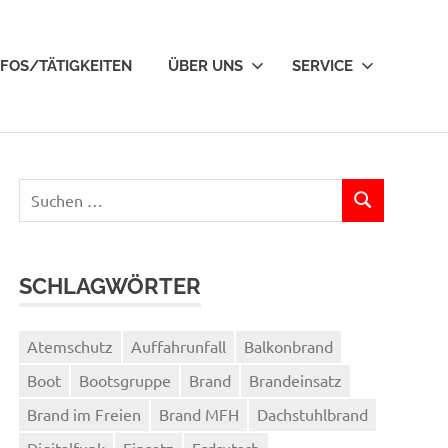
NFOS/TÄTIGKEITEN
ÜBER UNS
SERVICE
Suchen
SUCHEN
nach:
SCHLAGWÖRTER
Atemschutz
Auffahrunfall
Balkonbrand
Boot
Bootsgruppe
Brand
Brandeinsatz
Brand im Freien
Brand MFH
Dachstuhlbrand
Digitalfunk
Einsatz
Erdrutsch