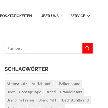
NFOS/TÄTIGKEITEN
ÜBER UNS
SERVICE
Suchen
SUCHEN
nach:
SCHLAGWÖRTER
Atemschutz
Auffahrunfall
Balkonbrand
Boot
Bootsgruppe
Brand
Brandeinsatz
Brand im Freien
Brand MFH
Dachstuhlbrand
Digitalfunk
Einsatz
Erdrutsch