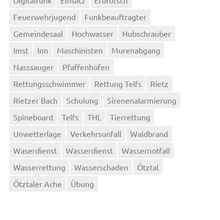
Feuerwehrjugend
Funkbeauftragter
Gemeindesaal
Hochwasser
Hubschrauber
Imst
Inn
Maschinisten
Murenabgang
Nasssauger
Pfaffenhofen
Rettungsschwimmer
Rettung Telfs
Rietz
Rietzer Bach
Schulung
Sirenenalarmierung
Spineboard
Telfs
THL
Tierrettung
Unwetterlage
Verkehrsunfall
Waldbrand
Waserdienst
Wasserdienst
Wassernotfall
Wasserrettung
Wasserschaden
Ötztal
Ötztaler Ache
Übung