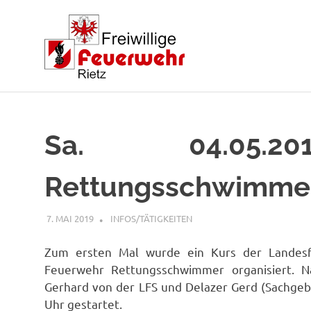
Zum
Inhalt
springen
Sa. 04.05.20
Rettungsschwimme
7. MAI 2019
RAINER SCHUCHTER
INFOS/TÄTIGKEITEN
Zum ersten Mal wurde ein Kurs der Landesfe
Feuerwehr Rettungsschwimmer organisiert. Na
Gerhard von der LFS und Delazer Gerd (Sachgeb
Uhr gestartet.