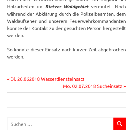
Holzarbeiten im
Rietzer Waldgebiet
vermutet. Noch
während der Abklärung durch die Polizeibeamten, dem
Waldaufseher und unserem Feuerwehrkommandanten
konnte der Kontakt zu der gesuchten Person hergestellt
werden.
So konnte dieser Einsatz nach kurzer Zeit abgebrochen
werden.
Vorheriger
Beitragsnavigation
Di. 26.062018 Wasserdiensteinsatz
Beitrag:
Nächster
Mo. 02.07.2018 Sucheinsatz
Beitrag:
Suchen
SUCHEN
nach: