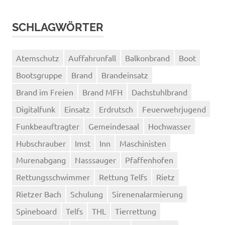
SCHLAGWÖRTER
Atemschutz
Auffahrunfall
Balkonbrand
Boot
Bootsgruppe
Brand
Brandeinsatz
Brand im Freien
Brand MFH
Dachstuhlbrand
Digitalfunk
Einsatz
Erdrutsch
Feuerwehrjugend
Funkbeauftragter
Gemeindesaal
Hochwasser
Hubschrauber
Imst
Inn
Maschinisten
Murenabgang
Nasssauger
Pfaffenhofen
Rettungsschwimmer
Rettung Telfs
Rietz
Rietzer Bach
Schulung
Sirenenalarmierung
Spineboard
Telfs
THL
Tierrettung