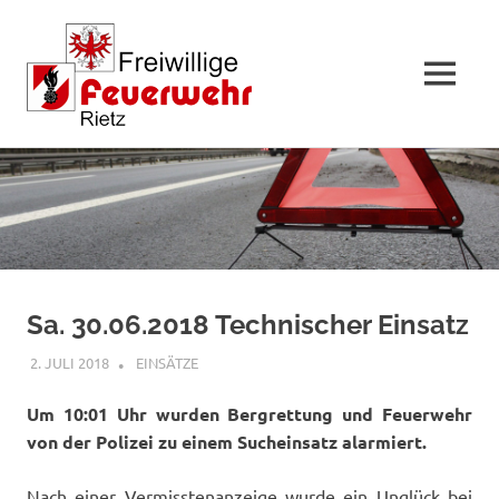
MENÜ
Zum
Inhalt
springen
Sa. 30.06.2018 Technischer Einsatz
2. JULI 2018
RAINER SCHUCHTER
EINSÄTZE
Um 10:01 Uhr wurden Bergrettung und Feuerwehr
von der Polizei zu einem Sucheinsatz alarmiert.
Nach einer Vermisstenanzeige wurde ein Unglück bei