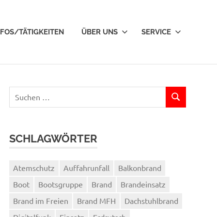
NFOS/TÄTIGKEITEN
ÜBER UNS
SERVICE
Suchen
SUCHEN
nach:
SCHLAGWÖRTER
Atemschutz
Auffahrunfall
Balkonbrand
Boot
Bootsgruppe
Brand
Brandeinsatz
Brand im Freien
Brand MFH
Dachstuhlbrand
Digitalfunk
Einsatz
Erdrutsch