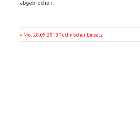
abgebrochen.
Vorheriger
Beitragsnavigation
Mo. 28.05.2018 Technischer Einsatz
Beitrag: