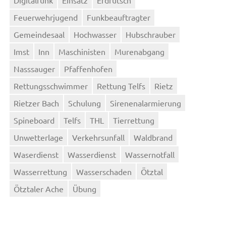
Feuerwehrjugend
Funkbeauftragter
Gemeindesaal
Hochwasser
Hubschrauber
Imst
Inn
Maschinisten
Murenabgang
Nasssauger
Pfaffenhofen
Rettungsschwimmer
Rettung Telfs
Rietz
Rietzer Bach
Schulung
Sirenenalarmierung
Spineboard
Telfs
THL
Tierrettung
Unwetterlage
Verkehrsunfall
Waldbrand
Waserdienst
Wasserdienst
Wassernotfall
Wasserrettung
Wasserschaden
Ötztal
Ötztaler Ache
Übung