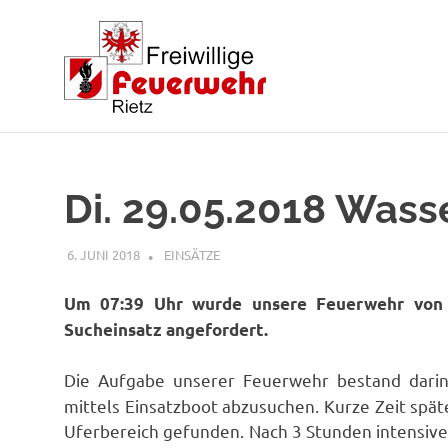
Zum
Inhalt
springen
Di. 29.05.2018 Wass
6. JUNI 2018
RAINER SCHUCHTER
EINSÄTZE
Um 07:39 Uhr wurde unsere Feuerwehr von d
Sucheinsatz angefordert.
Die Aufgabe unserer Feuerwehr bestand dari
mittels Einsatzboot abzusuchen. Kurze Zeit sp
Uferbereich gefunden. Nach 3 Stunden intensive