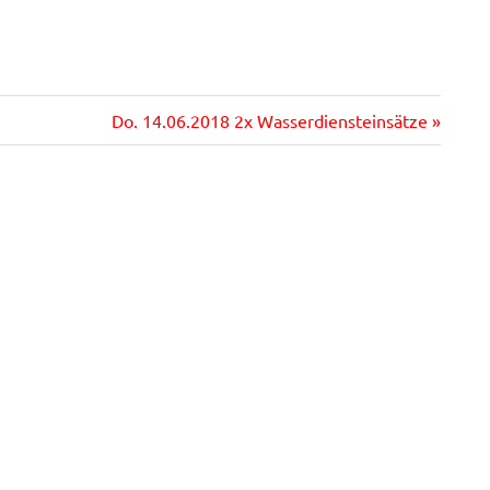
Nächster
Do. 14.06.2018 2x Wasserdiensteinsätze
Beitrag: